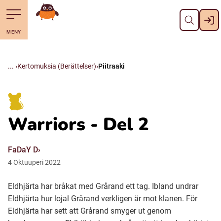
Pane kiini
Till navigering av sidans innehåll
Till övergripande innehåll för webbplatsen
Mene starttisivule
MENY
Svenska
Suomi (Finska)
Kertomuksia (Berättelser)
Piitraaki
Meänkieli
Warriors - Del 2
Julevsámegiella (Lulesamiska)
FaDaY D
Åarjelsaemiengïele (Sydsamiska)
4
Oktuuperi
2022
Eldhjärta har bråkat med Grårand ett tag. Ibland undrar
Davvisámegiella (Nordsamiska)
Eldhjärta hur lojal Grårand verkligen är mot klanen. För
Eldhjärta har sett att Grårand smyger ut genom
Bidumsámegiella (Pitesamiska)