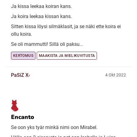
Ja kissa leekaa koiran kans.
Ja koira leekaa kissan kans.
Sitten kissa löysi silmäklasit, ja se näki ette koira ei
ollu koira.
Se oli mammutti! Sillä oli paksu...
KERTOMUS
MAAKISTA JA MIELIKUVITUSTA
PaSiZ X
4 Okt 2022
Encanto
Se oon yks tyär minkä nimi oon Mirabel.