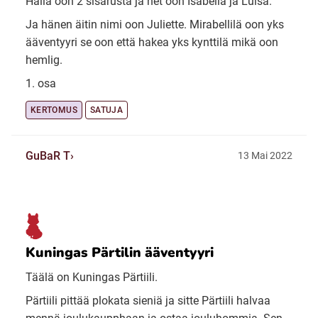
Hälla oon 2 sisarusta ja net oon Isabella ja Luisa.
Ja hänen äitin nimi oon Juliette. Mirabellilä oon yks
ääventyyri se oon että hakea yks kynttilä mikä oon
hemlig.
1. osa
KERTOMUS
SATUJA
GuBaR T
13 Mai 2022
Kuningas Pärtilin ääventyyri
Täälä on Kuningas Pärtiili.
Pärtiili pittää plokata sieniä ja sitte Pärtiili halvaa