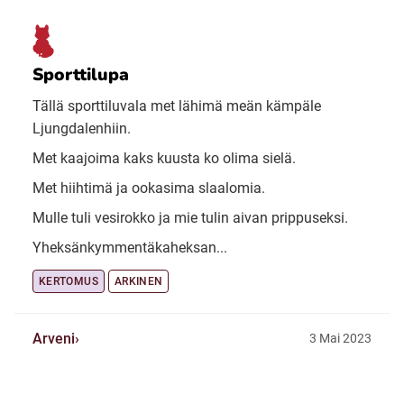
Sporttilupa
Tällä sporttiluvala met lähimä meän kämpäle
Ljungdalenhiin.
Met kaajoima kaks kuusta ko olima sielä.
Met hiihtimä ja ookasima slaalomia.
Mulle tuli vesirokko ja mie tulin aivan prippuseksi.
Yheksänkymmentäkaheksan...
KERTOMUS
ARKINEN
Arveni
3 Mai 2023