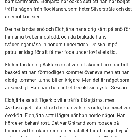
barnkammaren. Eldhjärta har också sett att han har börjat
träffa någon från flodklanen, som heter Silverstråle och det
är emot kodexen.
Ubmejesámiengiälla (Umesamiska)
Det har landat snö och Eldhjärta har aldrig känt på snö för
Kaale (Romska)
han är ju tvåbeningsfödd, och då brukade hans
tvåbeningar låsa in honom under tiden. De ska ut på
patruller idag för att få mer föda under lövfallets tid.
Arli (Romska)
Eldhjärtas lärling Asktass är allvarligt skadad och har fått
besked att han förmodligen kommer överleva men att han
Resanderomani (Romska)
aldrig kommer kunna bli en krigare. Men det är något som
är konstigt. Han har i hemlighet besökt sin syster Sessan.
Kelderash (Romska)
Eldhjärta sa att Tigerklo ville träffa Blåstjärna, men
Asktass gick istället och fick en väldig skada, för benet var
Lovari (Romska)
överkört. Eldhjärta satt i lägret när han hörde något. Han
hörde en bekant röst. Det var Grårand som ropade på
honom vid barnkammaren men istället för att säga hej så