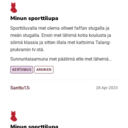
Minun sporttilupa
Sporttiluvalla met olema olheet faffan stugalla ja
meän stugalla. Ensin met lähimä kotia koulusta ja
söimä klassia ja sitten illala met kattoima Talang-
prukramin tv:stä.
Sunnuntaiaamuna met päätimä ette met lähemä...
KERTOMUS
ARKINEN
Santtu13
28 Apr 2023
Minun sporttilupa