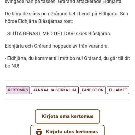
svingade han på tassen. Grårand attackerade Eldhjärta!
De började slåss och Grårand bet i benet på Eldhjärta. Sen
hörde Eldhjärta Blåstjärnas röst:
- SLUTA GENAST MED DET DÄR! skrek Blåstjärna.
Eldhjärta och Grårand hoppade av från varandra.
- Eldhjärta, du kommer till mitt bo nu! Grårand, du går till dit
bo NU!
KERTOMUS
JÄNNÄÄ JA SEIKKAILUA
FANFICTION
ELLÄIMET
Kirjota oma kertomus
Kirjota ulos kertomus