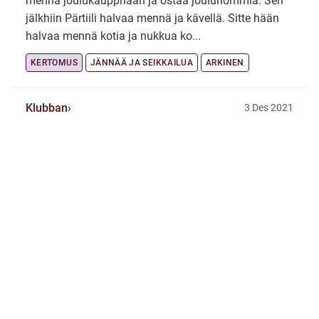
mennä joulukaupphaan ja ostaa jouluhommia. Sen
jälkhiin Pärtiili halvaa mennä ja kävellä. Sitte hään
halvaa mennä kotia ja nukkua ko...
KERTOMUS
JÄNNÄÄ JA SEIKKAILUA
ARKINEN
Klubban
3 Des 2021