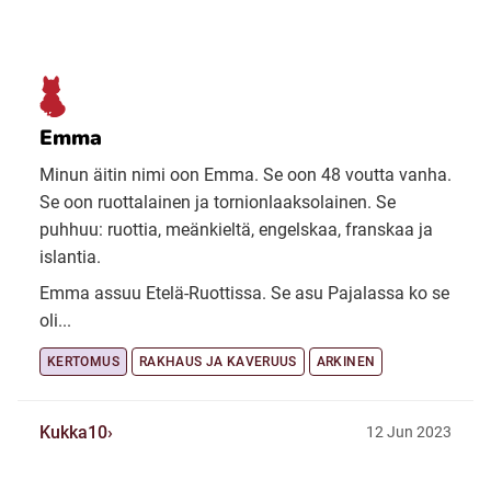
Emma
Minun äitin nimi oon Emma. Se oon 48 voutta vanha.
Se oon ruottalainen ja tornionlaaksolainen. Se
puhhuu: ruottia, meänkieltä, engelskaa, franskaa ja
islantia.
Emma assuu Etelä-Ruottissa. Se asu Pajalassa ko se
oli...
KERTOMUS
RAKHAUS JA KAVERUUS
ARKINEN
Kukka10
12 Jun 2023