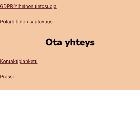
GDPR-Ylheinen tietosuoja
Polarbibblon saatavuus
Ota yhteys
Kontaktiplanketti
Prässi
Sosiaaliset meetiat
Instagram
Facebook
(öppnas i nytt fönster)
(öppnas i nytt fönster)
Lähetä tekstiä ja kirjatipsiä Polarbibbhloon! Net julkasthaan