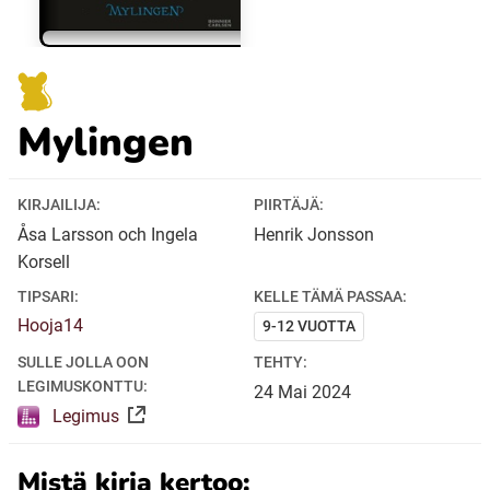
Ubmejesámiengiälla (Umesamiska)
Mylingen
Kaale (Romska)
Arli (Romska)
KIRJAILIJA:
PIIRTÄJÄ:
Åsa Larsson och Ingela
Henrik Jonsson
Korsell
Resanderomani (Romska)
TIPSARI:
KELLE TÄMÄ PASSAA:
Hooja14
9-12 VUOTTA
Kelderash (Romska)
SULLE JOLLA OON
TEHTY:
LEGIMUSKONTTU:
24
Mai
2024
Lovari (Romska)
Legimus
Mistä kirja kertoo: