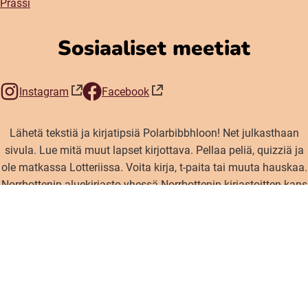
Prässi
Sosiaaliset meetiat
Instagram
Facebook
(öppnas i nytt fönster)
(öppnas i nytt fönster)
Lähetä tekstiä ja kirjatipsiä Polarbibbhloon! Net julkasthaan
sivula. Lue mitä muut lapset kirjottava. Pellaa peliä, quizziä ja
ole matkassa Lotteriissa. Voita kirja, t-paita tai muuta hauskaa.
Norrbottenin aluekirjasto yhessä Norrbottenin kirjastoitten kans
ylläpittää Polarbibblo-sivua. Se ei maksa mithään!
Inställningar för cookies
©2020 Polarbibblo, kaikki oikeuet reserveerattu