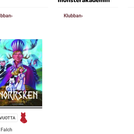
monsterakademin
ubban
Klubban
 VUOTTA
 Falch