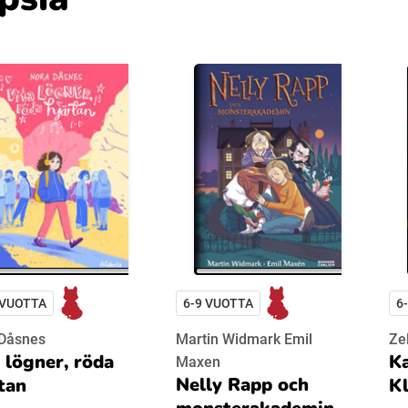
 VUOTTA
6-9 VUOTTA
6
 Dåsnes
Martin Widmark Emil
Ze
 lögner, röda
Ka
Maxen
Nelly Rapp och
tan
Kl