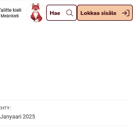
Pane kiini
alitte kieli
Hae
Lokkaa sisäle
Meänkieli
Meänkieli
Davvisámegiella (Nordsamiska)
Kaale (Romska)
Kelderash (Romska)
EHTY:
Janyaari
2025