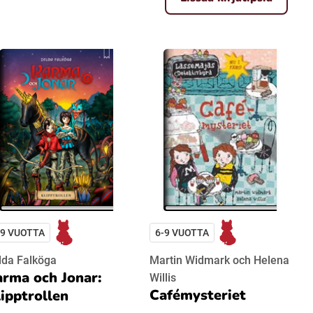
-9 VUOTTA
6-9 VUOTTA
lda Falköga
Martin Widmark och Helena
rma och Jonar:
Willis
Cafémysteriet
ipptrollen