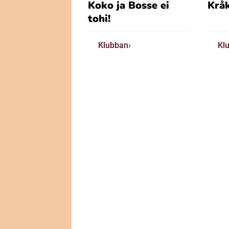
Koko ja Bosse ei
Krå
tohi!
Klubban
Kl