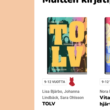
9-12 VUOTTA
9-12
Lisa Bjärbo, Johanna
Nora
Vita
Lindbäck, Sara Ohlsson
TOLV
hjär