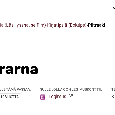
V
Suomi (Finska)
iä (Läs, lyssna, se film)
Kirjatipsiä (Boktips)
Piitraaki
Åarjelsaemiengïele (Sydsamiska)
Ubmejesámiengiälla (Umesamiska)
rarna
Resanderomani (Romska)
LLE TÄMÄ PASSAA:
SULLE JOLLA OON LEGIMUSKONTTU:
T
Legimus
8
-12 VUOTTA