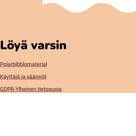
Löyä varsin
Polarbibblomaterial
Käyttäjä ja säännöt
GDPR-Ylheinen tietosuoja
Polarbibblon saatavuus
Ota yhteys