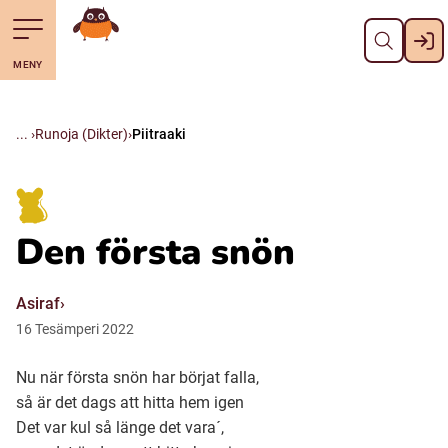
Pane kiini
Till navigering av sidans innehåll
Till övergripande innehåll för webbplatsen
Mene starttisivule
MENY
Svenska
Suomi (Finska)
Runoja (Dikter)
Piitraaki
Meänkieli
Den första snön
Julevsámegiella (Lulesamiska)
Asiraf
Åarjelsaemiengïele (Sydsamiska)
16
Tesämperi
2022
Nu när första snön har börjat falla,
Davvisámegiella (Nordsamiska)
så är det dags att hitta hem igen
Det var kul så länge det vara´,
Bidumsámegiella (Pitesamiska)