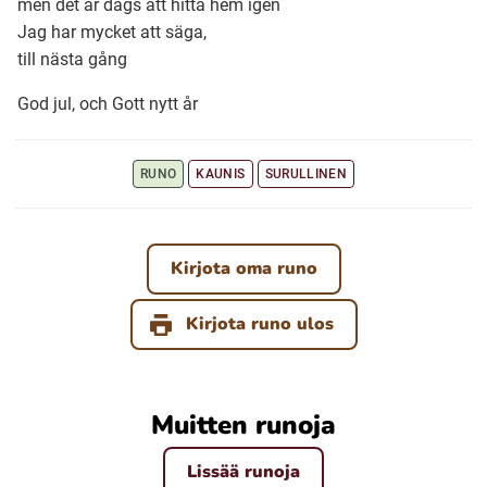
men det är dags att hitta hem igen
Jag har mycket att säga,
till nästa gång
Ubmejesámiengiälla (Umesamiska)
God jul, och Gott nytt år
Kaale (Romska)
RUNO
KAUNIS
SURULLINEN
Arli (Romska)
Resanderomani (Romska)
Kirjota oma runo
Kirjota runo ulos
Kelderash (Romska)
Lovari (Romska)
Muitten runoja
Lissää runoja