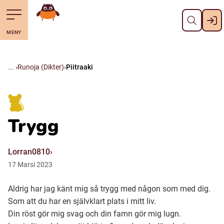
Pane kiini
Till navigering av sidans innehåll
Till övergripande innehåll för webbplatsen
Mene starttisivule
MENY
Svenska
Suomi (Finska)
Runoja (Dikter)
Piitraaki
Meänkieli
Trygg
Julevsámegiella (Lulesamiska)
Lorran0810
Åarjelsaemiengïele (Sydsamiska)
17
Marsi
2023
Aldrig har jag känt mig så trygg med någon som med dig.
Davvisámegiella (Nordsamiska)
Som att du har en självklart plats i mitt liv.
Din röst gör mig svag och din famn gör mig lugn.
Bidumsámegiella (Pitesamiska)