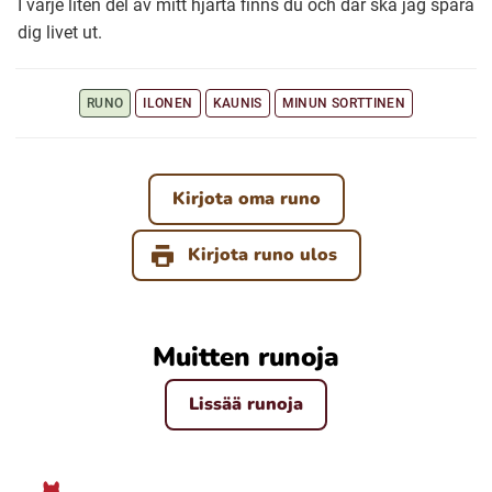
I varje liten del av mitt hjärta finns du och där ska jag spara
dig livet ut.
Ubmejesámiengiälla (Umesamiska)
RUNO
ILONEN
KAUNIS
MINUN SORTTINEN
Kaale (Romska)
Arli (Romska)
Kirjota oma runo
Kirjota runo ulos
Resanderomani (Romska)
Kelderash (Romska)
Muitten runoja
Lovari (Romska)
Lissää runoja