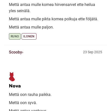
Mettä antaa mulle komea hirvensarvet ette heilua
yles seinälä.
Mettä antaa mulle pikta komea polkuja ette följätä.
Mettä antaa mulle paljon.
RUNO
ILONEN
Scooby
23 Sep 2025
Nova
Mettä oon rauha paikka.
Mettä oon syvä.
Mettä antaa vaphaus.