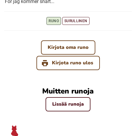
För jag kommer snart...
Ubmejesámiengiälla (Umesamiska)
RUNO
SURULLINEN
Kaale (Romska)
Kirjota oma runo
Arli (Romska)
Kirjota runo ulos
Resanderomani (Romska)
Muitten runoja
Kelderash (Romska)
Lissää runoja
Lovari (Romska)