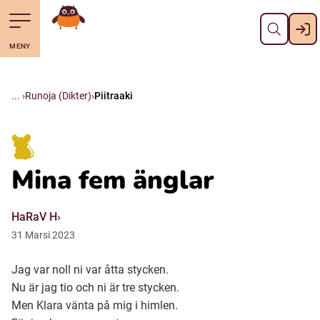
Pane kiini
Till navigering av sidans innehåll
Till övergripande innehåll för webbplatsen
Mene starttisivule
MENY
Svenska
Suomi (Finska)
Runoja (Dikter)
Piitraaki
Meänkieli
Mina fem änglar
Julevsámegiella (Lulesamiska)
HaRaV H
Åarjelsaemiengïele (Sydsamiska)
31
Marsi
2023
Jag var noll ni var åtta stycken.
Davvisámegiella (Nordsamiska)
Nu är jag tio och ni är tre stycken.
Men Klara vänta på mig i himlen.
Bidumsámegiella (Pitesamiska)