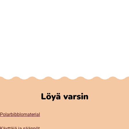
Löyä varsin
Polarbibblomaterial
Käyttäjä ja säännöt