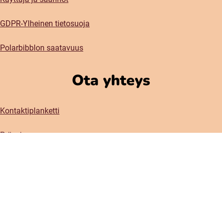
GDPR-Ylheinen tietosuoja
Polarbibblon saatavuus
Ota yhteys
Kontaktiplanketti
Prässi
Sosiaaliset meetiat
Instagram
Facebook
(öppnas i nytt fönster)
(öppnas i nytt fönster)