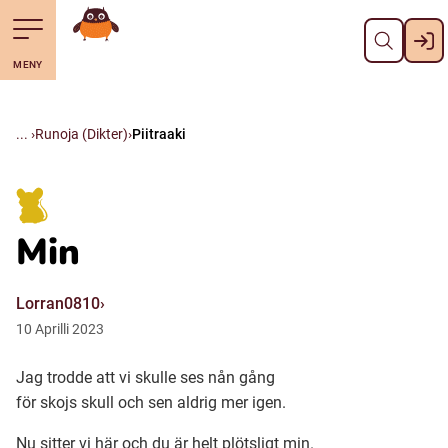
Pane kiini
Till navigering av sidans innehåll
Till övergripande innehåll för webbplatsen
Mene starttisivule
MENY
Svenska
Suomi (Finska)
Runoja (Dikter)
Piitraaki
Meänkieli
Min
Julevsámegiella (Lulesamiska)
Lorran0810
Åarjelsaemiengïele (Sydsamiska)
10
Aprilli
2023
Jag trodde att vi skulle ses nån gång
Davvisámegiella (Nordsamiska)
för skojs skull och sen aldrig mer igen.
Bidumsámegiella (Pitesamiska)
Nu sitter vi här och du är helt plötsligt min.