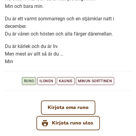
Min och bara min.
Ubmejesámiengiälla (Umesamiska)
Du är ett varmt sommarregn och en stjärnklar natt i
december.
Du är våren och hösten och alla färger däremellan.
Kaale (Romska)
Du är kärlek och du är liv.
Men mest av allt så är du …
Arli (Romska)
Min
Resanderomani (Romska)
RUNO
ILONEN
KAUNIS
MINUN SORTTINEN
Kelderash (Romska)
Kirjota oma runo
Lovari (Romska)
Kirjota runo ulos