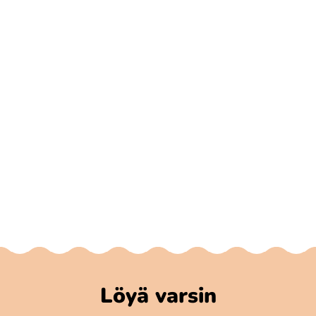
Löyä varsin