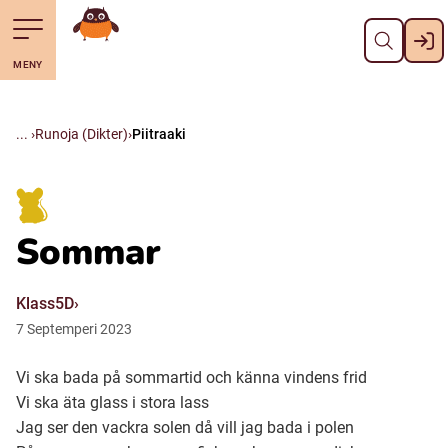
Pane kiini
Till navigering av sidans innehåll
Till övergripande innehåll för webbplatsen
Mene starttisivule
MENY
Svenska
Suomi (Finska)
Runoja (Dikter)
Piitraaki
Meänkieli
Sommar
Julevsámegiella (Lulesamiska)
Klass5D
Åarjelsaemiengïele (Sydsamiska)
7
Septemperi
2023
Vi ska bada på sommartid och känna vindens frid
Davvisámegiella (Nordsamiska)
Vi ska äta glass i stora lass
Jag ser den vackra solen då vill jag bada i polen
Bidumsámegiella (Pitesamiska)