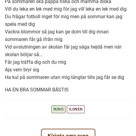
På sommaren ska pappa fiska och mamma diska
Vill du leka en lek med mig för jag vill leka en lek med dig
Du frågar fotboll inget för mig men på sommar kan jag
Ubmejesámiengiälla (Umesamiska)
spela med dig
Vackra blommor så jag kan ge dom till dig innan
Kaale (Romska)
sommaren får gå ifrån mig
Vid avslutningen av skolan får jag säga hejdå men när
Arli (Romska)
skolan börjar så...
Får jag träffa dig och du mig
Aja vem bryr sig
Resanderomani (Romska)
Ha kul på sommaren utan mig längtar tills jag får se dig
HA EN BRA SOMMAR BÄSTIS
Kelderash (Romska)
RUNO
ILONEN
Lovari (Romska)
Kirjota oma runo