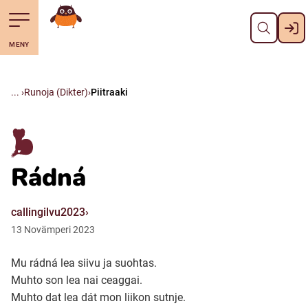
Pane kiini
Till navigering av sidans innehåll
Till övergripande innehåll för webbplatsen
Mene starttisivule
MENY
Svenska
Suomi (Finska)
Runoja (Dikter)
Piitraaki
Meänkieli
Rádná
Julevsámegiella (Lulesamiska)
callingilvu2023
Åarjelsaemiengïele (Sydsamiska)
13
Novämperi
2023
Davvisámegiella (Nordsamiska)
Mu rádná lea siivu ja suohtas.
Muhto son lea nai ceaggai.
Muhto dat lea dát mon liikon sutnje.
Bidumsámegiella (Pitesamiska)