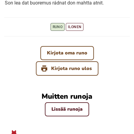
Son lea dat buoremus rádnat don mahtta atnit.
Ubmejesámiengiälla (Umesamiska)
RUNO
ILONEN
Kaale (Romska)
Kirjota oma runo
Arli (Romska)
Kirjota runo ulos
Resanderomani (Romska)
Kelderash (Romska)
Muitten runoja
Lissää runoja
Lovari (Romska)