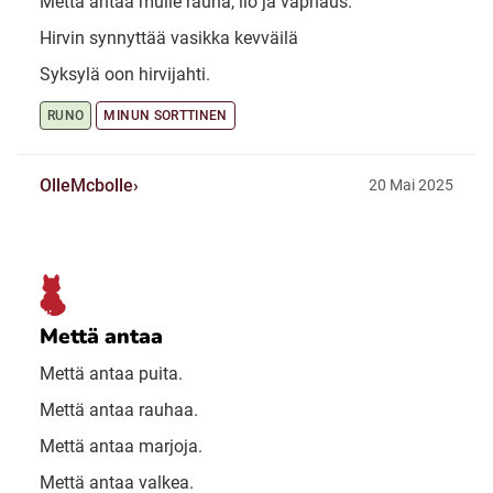
Mettä antaa mulle rauha, ilo ja vaphaus.
Hirvin synnyttää vasikka kevväilä
Syksylä oon hirvijahti.
RUNO
MINUN SORTTINEN
OlleMcbolle
20 Mai 2025
Mettä antaa
Mettä antaa puita.
Mettä antaa rauhaa.
Mettä antaa marjoja.
Mettä antaa valkea.