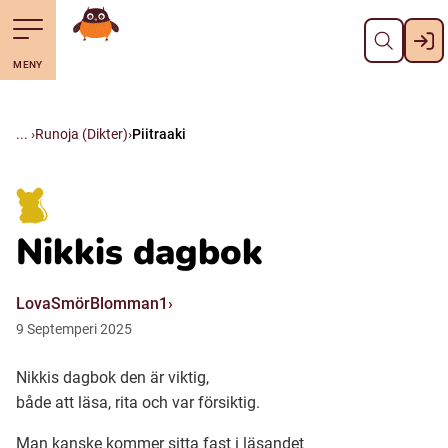
Pane kiini
Till navigering av sidans innehåll
Till övergripande innehåll för webbplatsen
Mene starttisivule
MENY
Svenska
Suomi (Finska)
Runoja (Dikter)
Piitraaki
Meänkieli
Nikkis dagbok
Julevsámegiella (Lulesamiska)
LovaSmörBlomman1
Åarjelsaemiengïele (Sydsamiska)
9
Septemperi
2025
Nikkis dagbok den är viktig,
Davvisámegiella (Nordsamiska)
både att läsa, rita och var försiktig.
Bidumsámegiella (Pitesamiska)
Man kanske kommer sitta fast i läsandet