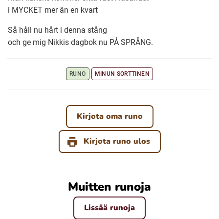
i MYCKET mer än en kvart
Ubmejesámiengiälla (Umesamiska)
Så håll nu hårt i denna stång
och ge mig Nikkis dagbok nu PÅ SPRÅNG.
Kaale (Romska)
RUNO
MINUN SORTTINEN
Arli (Romska)
Kirjota oma runo
Resanderomani (Romska)
Kirjota runo ulos
Kelderash (Romska)
Lovari (Romska)
Muitten runoja
Lissää runoja