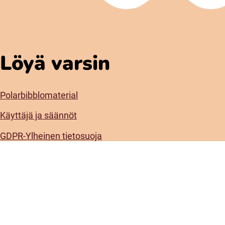
Löyä varsin
Polarbibblomaterial
Käyttäjä ja säännöt
GDPR-Ylheinen tietosuoja
Polarbibblon saatavuus
Ota yhteys