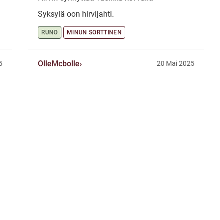
Syksylä oon hirvijahti.
RUNO
MINUN SORTTINEN
OlleMcbolle
5
20 Mai 2025