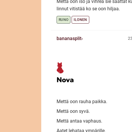
Mettä oon iso ja vihreä sie saattat k
linnut vitistää ko se oon hiljaa.
RUNO
ILONEN
bananasplit
23
Nova
Mettä oon rauha paikka.
Mettä oon syvä.
Mettä antaa vaphaus.
Aatet lehataa ympärille.