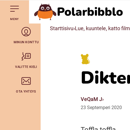
Polarbibblo
Till navigering av sidans innehåll
Till övergripande innehåll för webbplatsen
Mene starttisivule
MENY
Svenska
Starttisivu
Lue, kuuntele, katto film
Julevsámegiella (Lulesamiska)
MINUN KONTTU
Bidumsámegiella (Pitesamiska)
VALITTE KIELI
Dikten
Arli (Romska)
OTA YHTEYS
Lovari (Romska)
VeQaM J
23
Septemperi
2020
Toffla toffla