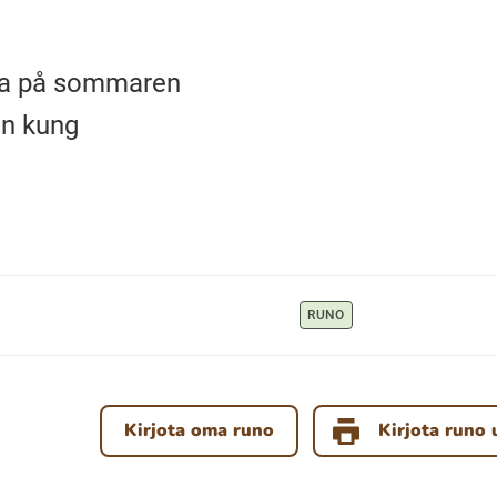
 ha på sommaren
en kung
RUNO
Kirjota oma runo
Kirjota runo 