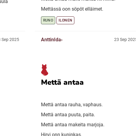
uula
Mettässä oon söpöt elläimet.
RUNO
ILONEN
AnttinIda
 Sep 2025
23 Sep 202
Mettä antaa
Mettä antaa rauha, vaphaus.
Mettä antaa puuta, paita.
Mettä antaa makeita marjoja.
Hirvi onn kuninkas.