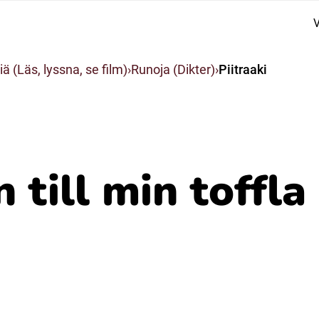
V
Suomi (Finska)
iä (Läs, lyssna, se film)
Runoja (Dikter)
Piitraaki
Åarjelsaemiengïele (Sydsamiska)
Ubmejesámiengiälla (Umesamiska)
 till min toffla
Resanderomani (Romska)