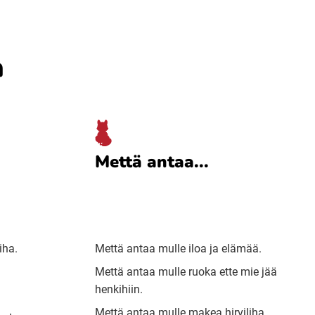
a
Mettä antaa...
iha.
Mettä antaa mulle iloa ja elämää.
Mettä antaa mulle ruoka ette mie jää
henkihiin.
Mettä antaa mulle makea hirviliha.