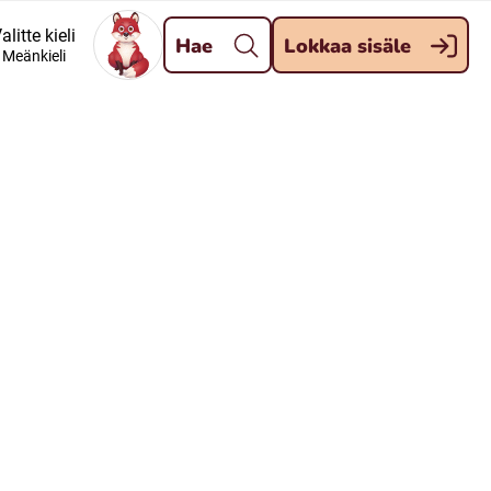
Pane kiini
alitte kieli
Hae
Lokkaa sisäle
Meänkieli
Meänkieli
Davvisámegiella (Nordsamiska)
Kaale (Romska)
Kelderash (Romska)