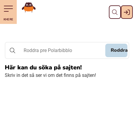
Stäng
Till navigering av sidans innehåll
Till övergripande innehåll för webbplatsen
Gå till startsidan
KHERE
Svenska
Suomi (Finska)
Roddra
Roddra pre Polarbibblo
Meänkieli
Här kan du söka på sajten!
Skriv in det så ser vi om det finns på sajten!
Julevsámegiella (Lulesamiska)
Åarjelsaemiengïele (Sydsamiska)
Davvisámegiella (Nordsamiska)
Bidumsámegiella (Pitesamiska)