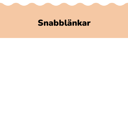
Snabblänkar
Polarbibblomaterial
Användare och regler
GDPR
Tillgänglighet på Polarbibblo
Kontakt
Kontakta vorsnos