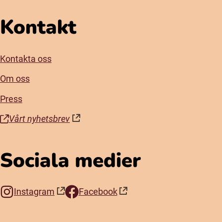
Kontakt
Kontakta oss
Om oss
Press
Vårt nyhetsbrev
(öppnas i nytt fönster)
Sociala medier
Instagram
Facebook
(öppnas i nytt fönster)
(öppnas i nytt fönster)