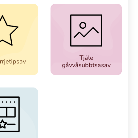
Tjále
rrjetipsav
gåvvåsubbtsasav