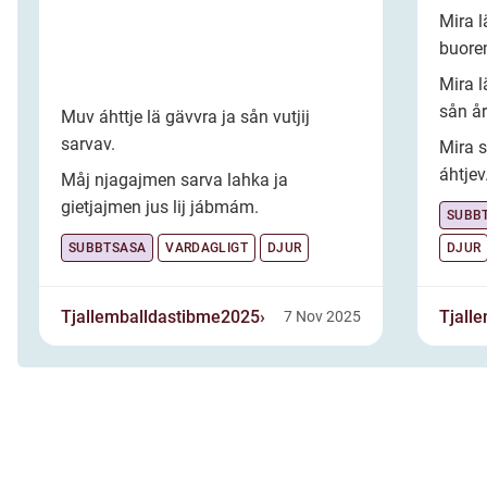
Mira l
buore
Mira l
sån å
Muv áhttje lä gävvra ja sån vutjij
sarvav.
Mira s
áhtjev
Måj njagajmen sarva lahka ja
gietjajmen jus lij jábmám.
SUBB
SUBBTSASA
VARDAGLIGT
DJUR
DJUR
Tjallemballdastibme2025
Tjall
7 Nov 2025