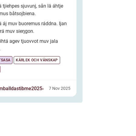
ä tjiehpes sjuvunj, sån lä áhtje
mus båtsojbiena.
ä áj muv buoremus ráddna. Ijan
rrá muv sieŋgon.
ihtá agev tjuovvot muv jala
.
TSASA
KÄRLEK OCH VÄNSKAP
emballdastibme2025
7 Nov 2025