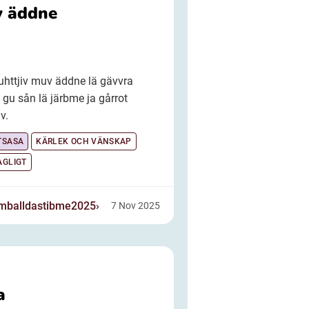
 äddne
uhttjiv muv äddne lä gävvra
gu sån lä järbme ja gårrot
v.
TSASA
KÄRLEK OCH VÄNSKAP
AGLIGT
emballdastibme2025
7 Nov 2025
a