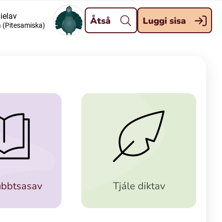
Stäng
gielav
Åtså
Luggi sisa
 (Pitesamiska)
Meänkieli
Davvisámegiella (Nordsamiska)
Kaale (Romska)
Kelderash (Romska)
ubbtsasav
Tjále diktav