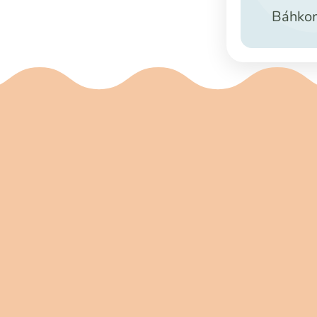
Báhkom