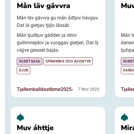
Mån läv gävvra
Muv
Mån läv gävvra gu mån ådtjov hávgav.
Dat lä gietjav tjijlo låssåt.
Mån tjudtjuv gádden ja idniv
Mån t
gullimriejdov ja vuoggav gietjen. Dat lij
danen 
vájjve giesset bajás.
tjuhpa
SUBBTSASA
SPÄNNING OCH ÄVENTYR
SUBB
DJUR
VARD
Tjallemballdastibme2025
Tjall
7 Nov 2025
Muv áhttje
Mir