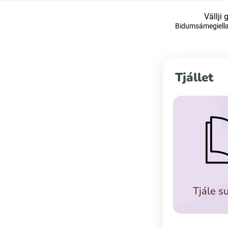
Vällji 
Bidumsámegiella
Suomi (Finska)
Åarjelsaemiengïele (Sydsamiska)
Tjállet
Ubmejesámiengiälla (Umesamiska)
Resanderomani (Romska)
Tjále s