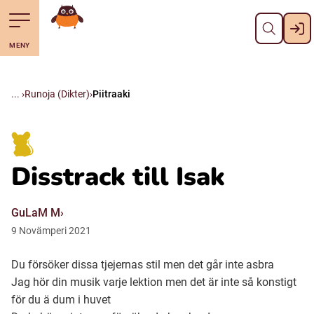
Pane kiini
Till navigering av sidans innehåll
Till övergripande innehåll för webbplatsen
Mene starttisivule
MENY
Svenska
Suomi (Finska)
Runoja (Dikter)
Piitraaki
Meänkieli
Disstrack till Isak
Julevsámegiella (Lulesamiska)
GuLaM M
Åarjelsaemiengïele (Sydsamiska)
9
Novämperi
2021
Du försöker dissa tjejernas stil men det går inte asbra
Davvisámegiella (Nordsamiska)
Jag hör din musik varje lektion men det är inte så konstigt
för du ä dum i huvet
Bidumsámegiella (Pitesamiska)