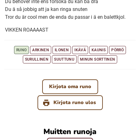
Du behöver inte ens försöka du kan ba dra
Du ä så jobbig att ja kan ringa snuten
Tror du är cool men de enda du passar i ä en balettkjol.
Ubmejesámiengiälla (Umesamiska)
VIKKEN ROAAAAST
Kaale (Romska)
RUNO
ARKINEN
ILONEN
IKÄVÄ
KAUNIS
PÖRRÖ
Arli (Romska)
SURULLINEN
SUUTTUNU
MINUN SORTTINEN
Resanderomani (Romska)
Kirjota oma runo
Kelderash (Romska)
Kirjota runo ulos
Lovari (Romska)
Muitten runoja