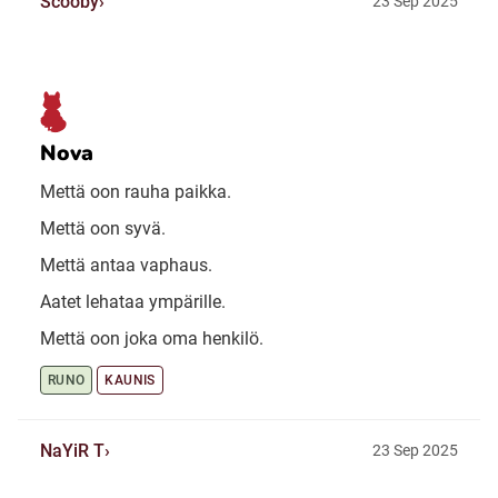
Scooby
23 Sep 2025
Nova
Mettä oon rauha paikka.
Mettä oon syvä.
Mettä antaa vaphaus.
Aatet lehataa ympärille.
Mettä oon joka oma henkilö.
RUNO
KAUNIS
NaYiR T
23 Sep 2025