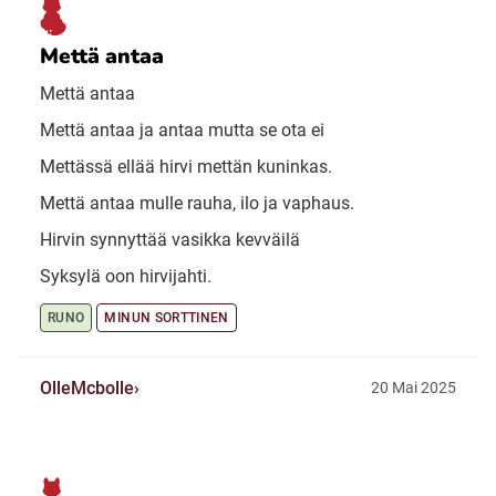
Mettä antaa
Mettä antaa
Mettä antaa ja antaa mutta se ota ei
Mettässä ellää hirvi mettän kuninkas.
Mettä antaa mulle rauha, ilo ja vaphaus.
Hirvin synnyttää vasikka kevväilä
Syksylä oon hirvijahti.
RUNO
MINUN SORTTINEN
OlleMcbolle
20 Mai 2025