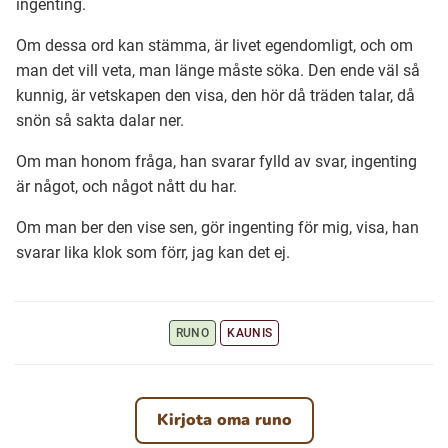
ingenting.
Om dessa ord kan stämma, är livet egendomligt, och om
Ubmejesámiengiälla (Umesamiska)
man det vill veta, man länge måste söka. Den ende väl så
kunnig, är vetskapen den visa, den hör då träden talar, då
Kaale (Romska)
snön så sakta dalar ner.
Om man honom fråga, han svarar fylld av svar, ingenting
Arli (Romska)
är något, och något nått du har.
Om man ber den vise sen, gör ingenting för mig, visa, han
Resanderomani (Romska)
svarar lika klok som förr, jag kan det ej.
Kelderash (Romska)
RUNO
KAUNIS
Lovari (Romska)
Kirjota oma runo