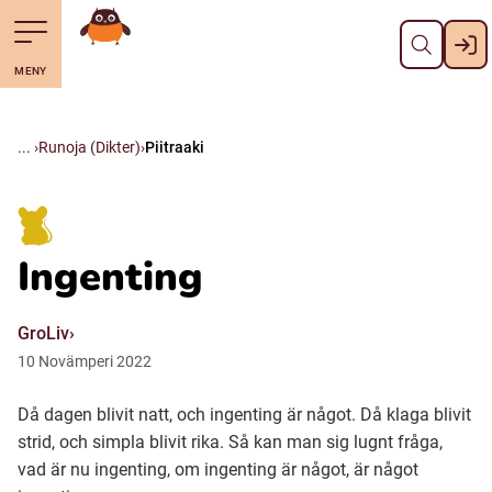
Pane kiini
Till navigering av sidans innehåll
Till övergripande innehåll för webbplatsen
Mene starttisivule
MENY
Svenska
Suomi (Finska)
Runoja (Dikter)
Piitraaki
Meänkieli
Ingenting
Julevsámegiella (Lulesamiska)
GroLiv
Åarjelsaemiengïele (Sydsamiska)
10
Novämperi
2022
Då dagen blivit natt, och ingenting är något. Då klaga blivit
Davvisámegiella (Nordsamiska)
strid, och simpla blivit rika. Så kan man sig lugnt fråga,
vad är nu ingenting, om ingenting är något, är något
Bidumsámegiella (Pitesamiska)