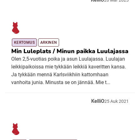
KERTOMUS
ARKINEN
Min Luleplats / Minun paikka Luulajassa
Olen 2,5-vuotias poika ja asun Luulajassa. Luulajan
leikkipaikoissa mie tykkään leikkiä kaveritten kansa.
Ja tykkään mennä Karlsviikhiin kattomhaan
vanhoita junia. Minusta se on jännää. Mie t...
KelliO
25
Auk
2021