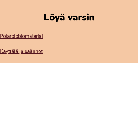
Löyä varsin
Polarbibblomaterial
Käyttäjä ja säännöt
GDPR-Ylheinen tietosuoja
Polarbibblon saatavuus
Ota yhteys
Kontaktiplanketti
Prässi