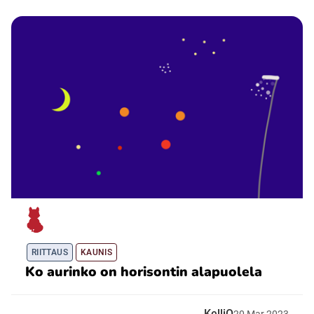
RIITTAUS
KAUNIS
Ko aurinko on horisontin alapuolela
KelliO
20
Mar
2023