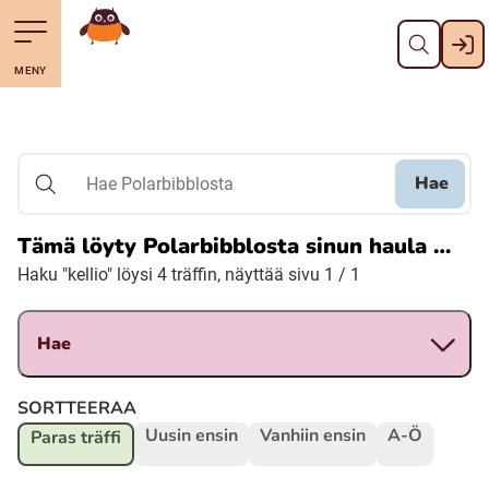
Pane kiini
Till navigering av sidans innehåll
Till övergripande innehåll för webbplatsen
Mene starttisivule
MENY
Svenska
Suomi (Finska)
Hae
Hae Polarbibblosta
Meänkieli
Tämä löyty Polarbibblosta sinun haula …
Haku "kellio" löysi 4 träffin, näyttää sivu 1 / 1
Julevsámegiella (Lulesamiska)
Hae
Åarjelsaemiengïele (Sydsamiska)
SORTTEERAA
Davvisámegiella (Nordsamiska)
Uusin ensin
Vanhiin ensin
A-Ö
Paras träffi
Bidumsámegiella (Pitesamiska)