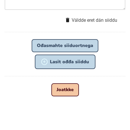
Váldde eret dán siiddu
Ođasmahte siiduortnega
Lasit ođđa siiddu
Joatkke