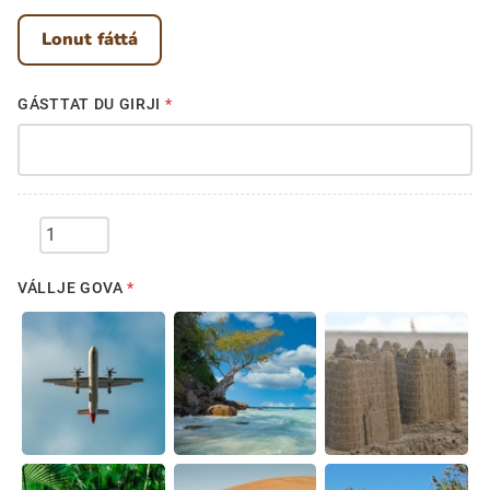
Lonut fáttá
Ubmejesámiengiälla (Umesamiska)
GÁSTTAT DU GIRJI
*
Kaale (Romska)
Arli (Romska)
Order:
Resanderomani (Romska)
VÁLLJE GOVA
*
Kelderash (Romska)
Lovari (Romska)