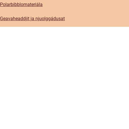
Polarbibblomateriála
Geavaheaddjit ja njuolggádusat
GDPR
Beasatlašvuohta Polarbibblos
Váldde oktavuođa minguin
Gulahallanskovvi
Preassa
Sosiála media