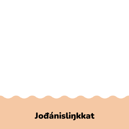
Jođánisliŋkkat