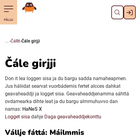
Gidde
Till navigering av sidans innehåll
Till övergripande innehåll för webbplatsen
Mana álgosiidui
FÁLLU
Svenska
Suomi (Finska)
Čállit
Čále girjji
Meänkieli
Čále girjji
Julevsámegiella (Lulesamiska)
Don it lea loggen sisa ja du bargu sadda namaheapmen.
Jus háliidat searvat vuorbádemis fertet alcces dahkat
geavaheaddji ja logget sisa. Geavaheaddjenamma sáhttá
Åarjelsaemiengïele (Sydsamiska)
ovdamearka dihte leat ja du bargu almmuhuvvo dan
namas:
HaNeS X
Davvisámegiella (Nordsamiska)
Logget sisa
dahje
Daga geavaheaddjekonttu
Vállje fáttá: Máilmmis
Bidumsámegiella (Pitesamiska)