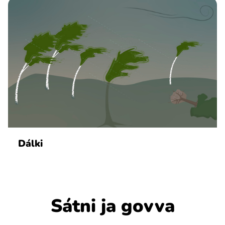
Dálki
Sátni ja govva