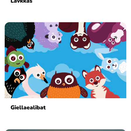
Lávkkas
Giellaealibat