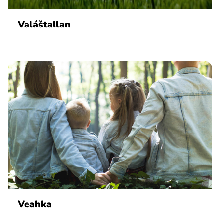
Valáštallan
Veahka