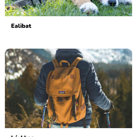
Ubmejesámiengiälla (Umesamiska)
Ealibat
Kaale (Romska)
Arli (Romska)
Resanderomani (Romska)
Kelderash (Romska)
Lovari (Romska)