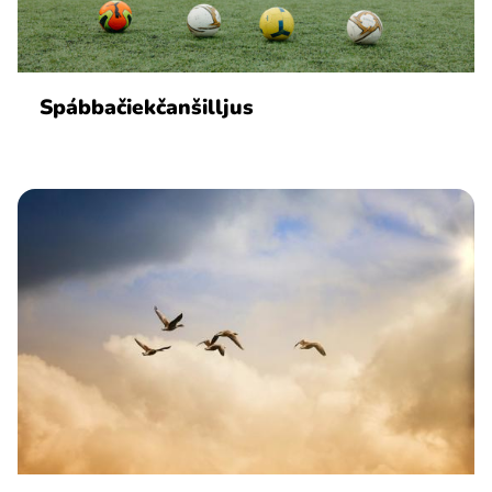
Spábbačiekčanšilljus