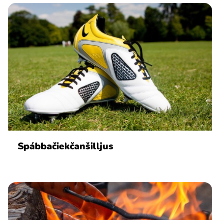
Spábbačiekčanšilljus