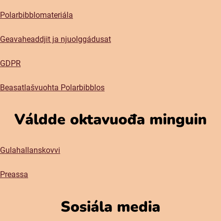
Polarbibblomateriála
Geavaheaddjit ja njuolggádusat
GDPR
Beasatlašvuohta Polarbibblos
Váldde oktavuođa minguin
Gulahallanskovvi
Preassa
Sosiála media