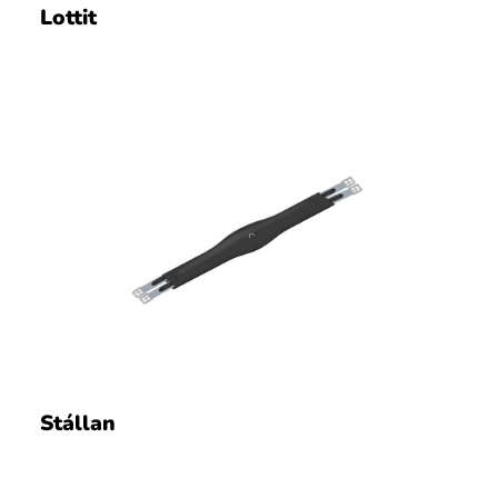
Lottit
Stállan