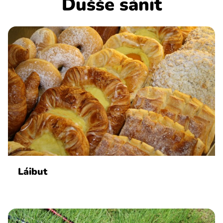
Dušše sánit
Láibut