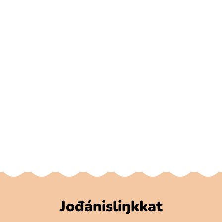
Jođánisliŋkkat