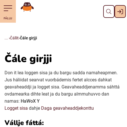
Gidde
Till navigering av sidans innehåll
Till övergripande innehåll för webbplatsen
Mana álgosiidui
FÁLLU
Svenska
Suomi (Finska)
Čállit
Čále girjji
Meänkieli
Čále girjji
Julevsámegiella (Lulesamiska)
Don it lea loggen sisa ja du bargu sadda namaheapmen.
Jus háliidat searvat vuorbádemis fertet alcces dahkat
geavaheaddji ja logget sisa. Geavaheaddjenamma sáhttá
Åarjelsaemiengïele (Sydsamiska)
ovdamearka dihte leat ja du bargu almmuhuvvo dan
namas:
HaWoX Y
Davvisámegiella (Nordsamiska)
Logget sisa
dahje
Daga geavaheaddjekonttu
Vállje fáttá:
Bidumsámegiella (Pitesamiska)