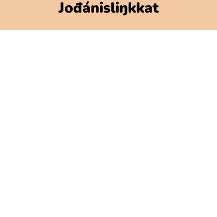
Jođánisliŋkkat
Polarbibblomateriála
Geavaheaddjit ja njuolggádusat
GDPR
Beasatlašvuohta Polarbibblos
Váldde oktavuođa minguin
Gulahallanskovvi
Preassa