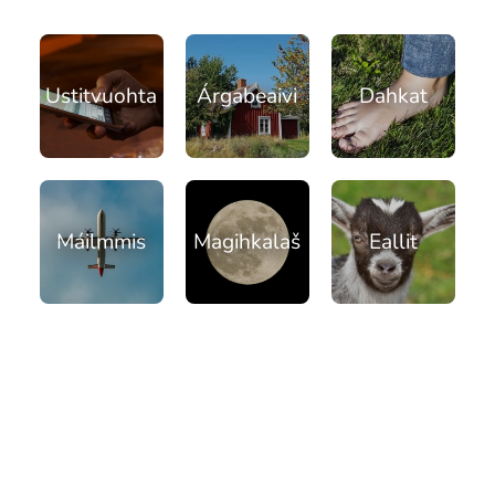
Ubmejesámiengiälla (Umesamiska)
Ustitvuohta
Árgabeaivi
Dahkat
Kaale (Romska)
Arli (Romska)
Máilmmis
Magihkalaš
Eallit
Resanderomani (Romska)
Kelderash (Romska)
Lovari (Romska)