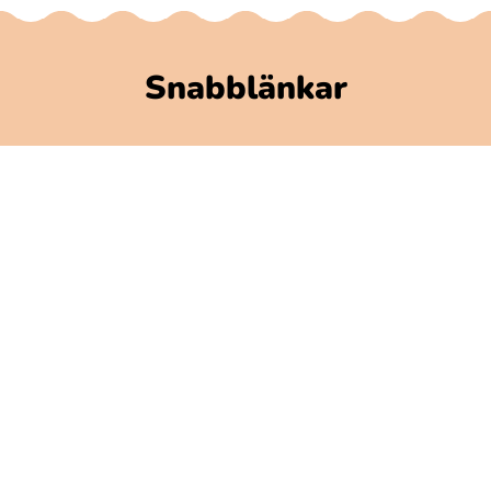
Snabblänkar
Polarbibblomaterial
Användare och regler
GDPR
Tillgänglighet på Polarbibblo
Kontakt
Kontakta oss