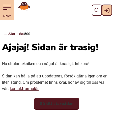
Stäng
Till navigering av sidans innehåll
Hoppa till sidans huvudinnehåll
Gå till startsidan
MENY
Svenska
Suomi (Finska)
Startsida
500
Ajajaj! Sidan är trasig!
Meänkieli
Nu strular tekniken och något är knasigt. Inte bra!
Julevsámegiella (Lulesamiska)
Sidan kan hålla på att uppdateras, försök gärna igen om en
Åarjelsaemiengïele (Sydsamiska)
liten stund. Om problemet finns kvar, hör av dig till oss via
vårt
kontaktformulär
.
Davvisámegiella (Nordsamiska)
Gå till startsidan
Bidumsámegiella (Pitesamiska)