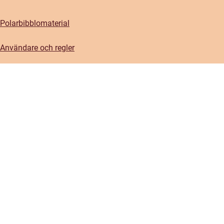
Polarbibblomaterial
Användare och regler
GDPR
Tillgänglighet på Polarbibblo
Kontakt
Kontakta oss
Om oss
Press