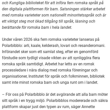
och Kungliga biblioteket för att införa fem romska språk på
den digitala plattformen för barn. Satsningen stärker arbetet
Ubmejesámiengiälla (Umesamiska)
med romska varieteter som nationellt minoritetsspråk och är
ett viktigt steg mot ökad tillgång till språk, läsning och
berättande för romska barn i hela landet.
Kaale (Romska)
Under våren 2026 ska fem romska varieteter lanseras på
Arli (Romska)
Polarbibblo: arli, kaale, kelderash, lovari och resanderomani.
Införandet sker som ett samlat steg, efter en genomförd
förstudie som tydligt visade vikten av att synliggöra flera
Resanderomani (Romska)
romska språk samtidigt. Arbetet har letts av en romsk
processledare i nära dialog med romska föreningar och
Kelderash (Romska)
organisationer, Institutet för språk och folkminnen, bibliotek
samt inte minst romska barn och unga runt om i landet.
Lovari (Romska)
– För oss på Polarbibblo är det avgörande att alla barn möter
sitt språk i en trygg miljö. Polarbibblos modererade och säkra
plattform skapar just den typen av rum, säger Annette