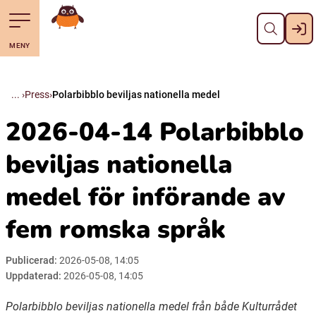
Stäng
Till navigering av sidans innehåll
Hoppa till sidans huvudinnehåll
Gå till startsidan
MENY
Svenska
Suomi (Finska)
Press
Polarbibblo beviljas nationella medel
2026-04-14 Polarbibblo
Meänkieli
beviljas nationella
Julevsámegiella (Lulesamiska)
medel för införande av
fem romska språk
Åarjelsaemiengïele (Sydsamiska)
Publicerad:
2026-05-08, 14:05
Davvisámegiella (Nordsamiska)
Uppdaterad:
2026-05-08, 14:05
Polarbibblo beviljas nationella medel från både Kulturrådet
Bidumsámegiella (Pitesamiska)