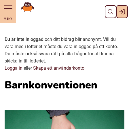
Stäng
Till navigering av sidans innehåll
Hoppa till sidans huvudinnehåll
Gå till startsidan
MENY
Svenska
Suomi (Finska)
Du är inte inloggad
och ditt bidrag blir anonymt. Vill du
vara med i lotteriet måste du vara inloggad på ett konto.
Du måste också svara rätt på alla frågor för att kunna
Meänkieli
skicka in till lotteriet.
Logga in
eller
Skapa ett användarkonto
Julevsámegiella (Lulesamiska)
Barnkonventionen
Åarjelsaemiengïele (Sydsamiska)
Davvisámegiella (Nordsamiska)
Bidumsámegiella (Pitesamiska)