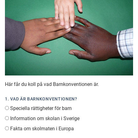
Ubmejesámiengiälla (Umesamiska)
Kaale (Romska)
Arli (Romska)
Resanderomani (Romska)
Här får du koll på vad Barnkonventionen är.
Kelderash (Romska)
1. VAD ÄR BARNKONVENTIONEN?
Speciella rättigheter för barn
Lovari (Romska)
Information om skolan i Sverige
Fakta om skolmaten i Europa