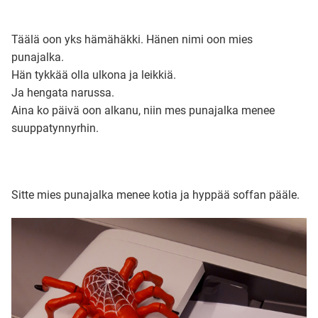
Ubmejesámiengiälla (Umesamiska)
Täälä oon yks hämähäkki. Hänen nimi oon mies
punajalka.
Hän tykkää olla ulkona ja leikkiä.
Kaale (Romska)
Ja hengata narussa.
Aina ko päivä oon alkanu, niin mes punajalka menee
Arli (Romska)
suuppatynnyrhin.
Resanderomani (Romska)
Sitte mies punajalka menee kotia ja hyppää soffan pääle.
Kelderash (Romska)
Lovari (Romska)