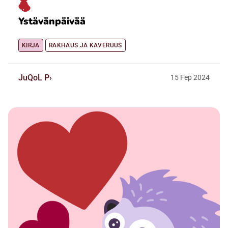
Ystävänpäivää
KIRJA
RAKHAUS JA KAVERUUS
JuQoL P
15
Fep
2024