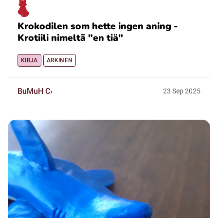
Krokodilen som hette ingen aning -
Krotiili nimeltä "en tiä"
KIRJA
ARKINEN
BuMuH C
23
Sep
2025