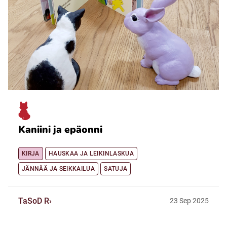
Kaniini ja epäonni
KIRJA
HAUSKAA JA LEIKINLASKUA
JÄNNÄÄ JA SEIKKAILUA
SATUJA
TaSoD R
23
Sep
2025