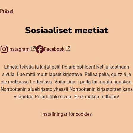
Prässi
Sosiaaliset meetiat
Instagram
Facebook
(öppnas i nytt fönster)
(öppnas i nytt fönster)
Lähetä tekstiä ja kirjatipsiä Polarbibbhloon! Net julkasthaan
sivula. Lue mitä muut lapset kirjottava. Pellaa peliä, quizziä ja
ole matkassa Lotteriissa. Voita kirja, t-paita tai muuta hauskaa.
Norrbottenin aluekirjasto yhessä Norrbottenin kirjastoitten kans
ylläpittää Polarbibblo-sivua. Se ei maksa mithään!
Inställningar för cookies