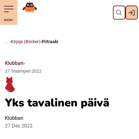
Pane kiini
Till navigering av sidans innehåll
Till övergripande innehåll för webbplatsen
Mene starttisivule
MENY
Svenska
Suomi (Finska)
Kirjoja (Böcker)
Piitraaki
Meänkieli
Klubban
27
Tesämperi
2022
Julevsámegiella (Lulesamiska)
Åarjelsaemiengïele (Sydsamiska)
Yks tavalinen päivä
Davvisámegiella (Nordsamiska)
Klubban
27 Des 2022
Bidumsámegiella (Pitesamiska)