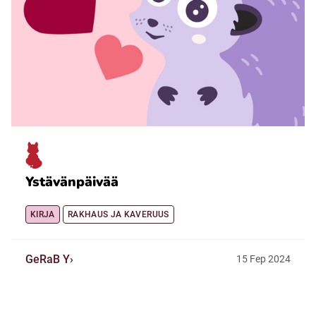
Ystävänpäivää
KIRJA
RAKHAUS JA KAVERUUS
GeRaB Y
15
Fep
2024