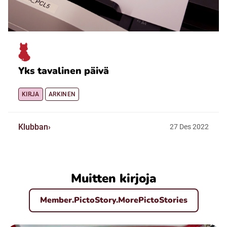
Yks tavalinen päivä
KIRJA
ARKINEN
Klubban
27
Des
2022
Muitten kirjoja
Member.PictoStory.MorePictoStories