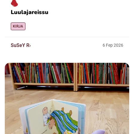
Luulajareissu
KIRJA
SuSeY R
6
Fep
2026