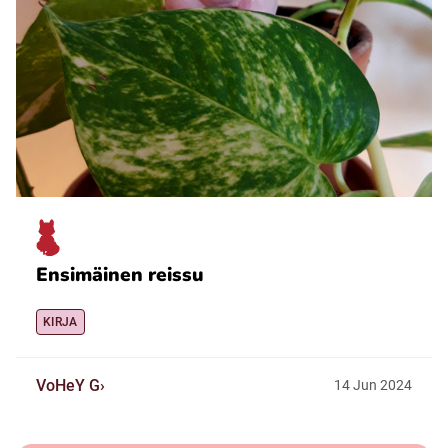
Ensimäinen reissu
KIRJA
VoHeY G
14
Jun
2024