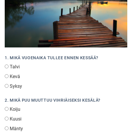
Ubmejesámiengiälla (Umesamiska)
Kaale (Romska)
Arli (Romska)
1. MIKÄ VUOENAIKA TULLEE ENNEN KESSÄÄ?
Talvi
Resanderomani (Romska)
Kevä
Syksy
Kelderash (Romska)
2. MIKÄ PUU MUUTTUU VIHRIÄISEKSI KESÄLÄ?
Lovari (Romska)
Koiju
Kuusi
Mänty