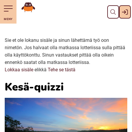
Pane kiini
Till navigering av sidans innehåll
Till övergripande innehåll för webbplatsen
Mene starttisivule
MENY
Svenska
Suomi (Finska)
Sie et ole lokanu sisäle ja sinun lähettämä työ oon
nimetön. Jos halvaat olla matkassa lotteriissa sulla pittää
olla käyttökonttu.
Sinun vastaukset pittää olla oikein
Meänkieli
ennenkö saatat olla matkassa lotteriissa.
Lokkaa sisäle
elikkä
Tehe se tästä
Julevsámegiella (Lulesamiska)
Kesä-quizzi
Åarjelsaemiengïele (Sydsamiska)
Davvisámegiella (Nordsamiska)
Bidumsámegiella (Pitesamiska)