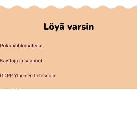
Löyä varsin
Polarbibblomaterial
Käyttäjä ja säännöt
GDPR-Ylheinen tietosuoja
Polarbibblon saatavuus
Ota yhteys
Kontaktiplanketti