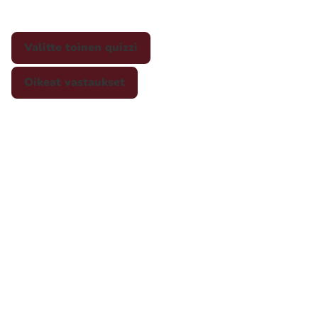
Valitte toinen quizzi
Oikeat vastaukset