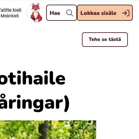
Pane kiini
alitte kieli
Hae
Lokkaa sisäle
Meänkieli
Meänkieli
Tehe se tästä
Davvisámegiella (Nordsamiska)
Kaale (Romska)
otihaile
Kelderash (Romska)
åringar)