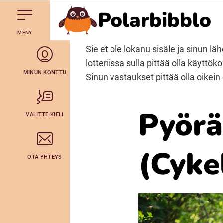
Polarbibblo
Till navigering av sidans innehåll
Till övergripande innehåll för webbplatsen
Mene starttisivule
MENY
Svenska
Sie et ole lokanu sisäle ja sinun 
lotteriissa sulla pittää olla käyttöko
Julevsámegiella (Lulesamiska)
MINUN KONTTU
Sinun vastaukset pittää olla oikein
Bidumsámegiella (Pitesamiska)
Pyörä
VALITTE KIELI
Arli (Romska)
(Cyke
OTA YHTEYS
Lovari (Romska)