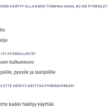
ÄSSÄ HÄÄTYY OLLA KAKSI TOIMIVAA ASIAA, KO SIE PYÖRÄILE
llo
uoja
LTIT PYÖRÄILIJÖITÄ?
 oon kulkuneuvo
piilile, pyssile ja lastipiilile
AKI ETTE HÄÄTYY KÄYTTÄÄ PYÖRÄKYPÄRÄÄ?
ette kaikki häätyy käyttää