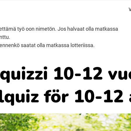
V
Suomi (Finska)
lähettämä työ oon nimetön. Jos halvaat olla matkassa
nttu.
Åarjelsaemiengïele (Sydsamiska)
 ennenkö saatat olla matkassa lotteriissa.
Ubmejesámiengiälla (Umesamiska)
quizzi 10-12 vu
Resanderomani (Romska)
lquiz för 10-12 