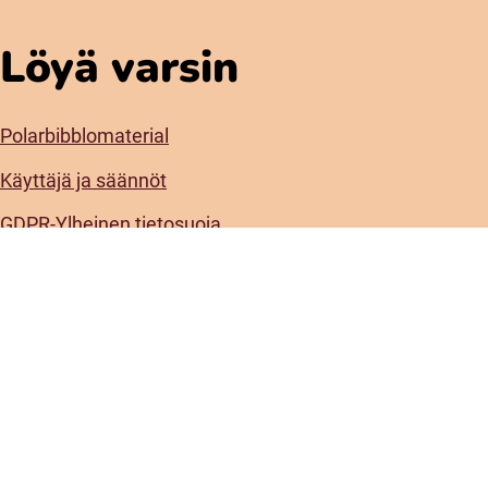
Löyä varsin
Polarbibblomaterial
Käyttäjä ja säännöt
GDPR-Ylheinen tietosuoja
Polarbibblon saatavuus
Ota yhteys
Kontaktiplanketti
Prässi