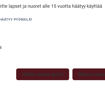
ette lapset ja nuoret alle 15 vuotta häätyy käyttää
 HÄÄTYY PYÖRÄILÄ?
a
Valitte toinen quizzi
Oikeat vasta