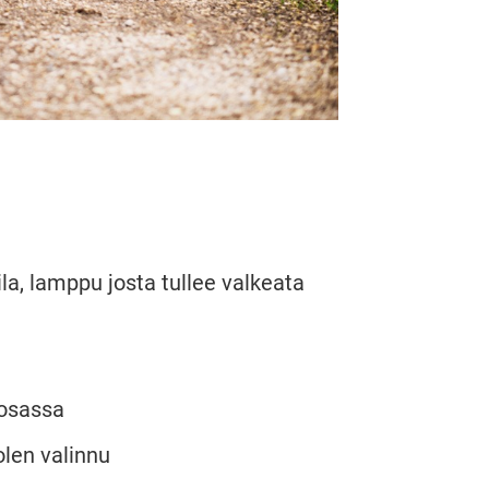
ila, lamppu josta tullee valkeata
uosassa
olen valinnu