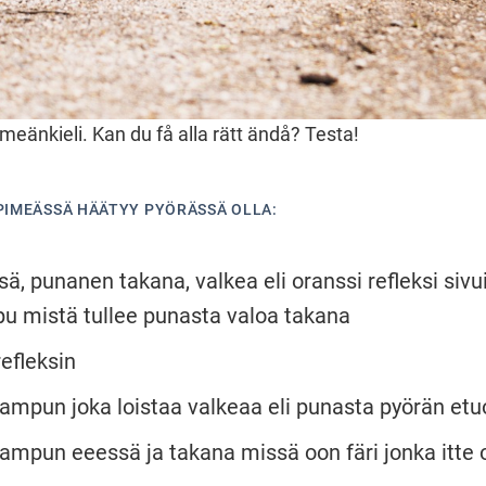
meänkieli. Kan du få alla rätt ändå? Testa!
 PIMEÄSSÄ HÄÄTYY PYÖRÄSSÄ OLLA:
sä, punanen takana, valkea eli oranssi refleksi sivu
pu mistä tullee punasta valoa takana
refleksin
 lampun joka loistaa valkeaa eli punasta pyörän et
lampun eeessä ja takana missä oon färi jonka itte 