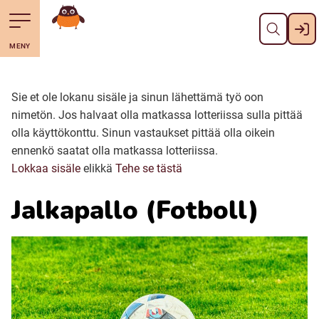
Pane kiini
Till navigering av sidans innehåll
Till övergripande innehåll för webbplatsen
Mene starttisivule
MENY
Svenska
Suomi (Finska)
Sie et ole lokanu sisäle ja sinun lähettämä työ oon
nimetön. Jos halvaat olla matkassa lotteriissa sulla pittää
olla käyttökonttu.
Sinun vastaukset pittää olla oikein
Meänkieli
ennenkö saatat olla matkassa lotteriissa.
Lokkaa sisäle
elikkä
Tehe se tästä
Julevsámegiella (Lulesamiska)
Jalkapallo (Fotboll)
Åarjelsaemiengïele (Sydsamiska)
Davvisámegiella (Nordsamiska)
Bidumsámegiella (Pitesamiska)