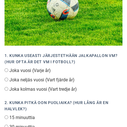
Ubmejesámiengiälla (Umesamiska)
Kaale (Romska)
Arli (Romska)
1. KUNKA USEASTI JÄRJESTETHÄÄN JALKAPALLON VM?
(HUR OFTA ÄR DET VM I FOTBOLL?)
Resanderomani (Romska)
Joka vuosi (Varje år)
Joka neljäs vuosi (Vart fjärde år)
Kelderash (Romska)
Joka kolmas vuosi (Vart tredje år)
2. KUNKA PITKÄ OON PUOLIAIKA? (HUR LÅNG ÄR EN
Lovari (Romska)
HALVLEK?)
15 minuuttia
30 minuuttia