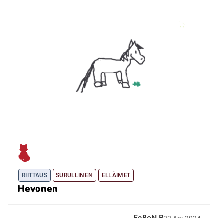
RIITTAUS
SURULLINEN
ELLÄIMET
Hevonen
FaBoN B
22
Apr
2024