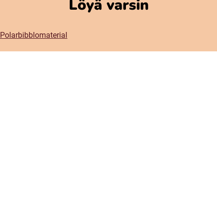
Löyä varsin
Polarbibblomaterial
Käyttäjä ja säännöt
GDPR-Ylheinen tietosuoja
Polarbibblon saatavuus
Ota yhteys
Kontaktiplanketti
Prässi