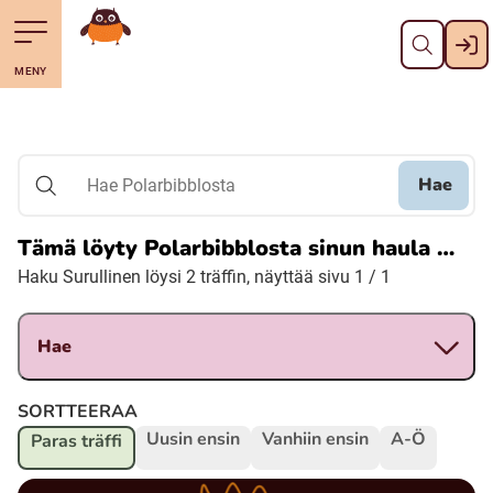
Pane kiini
Till navigering av sidans innehåll
Till övergripande innehåll för webbplatsen
Mene starttisivule
MENY
Svenska
Suomi (Finska)
Hae
Hae Polarbibblosta
Meänkieli
Tämä löyty Polarbibblosta sinun haula …
Haku Surullinen löysi 2 träffin, näyttää sivu 1 / 1
Julevsámegiella (Lulesamiska)
Hae
Åarjelsaemiengïele (Sydsamiska)
SORTTEERAA
Davvisámegiella (Nordsamiska)
Uusin ensin
Vanhiin ensin
A-Ö
Paras träffi
Bidumsámegiella (Pitesamiska)