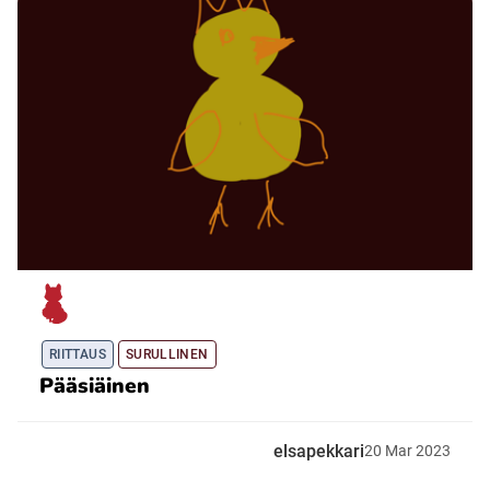
Ubmejesámiengiälla (Umesamiska)
Kaale (Romska)
Arli (Romska)
Resanderomani (Romska)
Kelderash (Romska)
RIITTAUS
SURULLINEN
Pääsiäinen
Lovari (Romska)
elsapekkari
20
Mar
2023