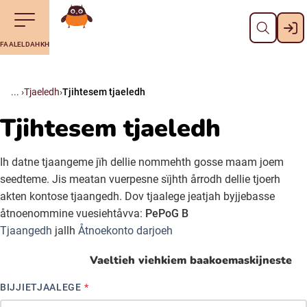
Dahph
Till navigering av sidans innehåll
Till övergripande innehåll för webbplatsen
Aalkoebealan
FAALELDAHKH
Svenska
Suomi (Finska)
Tjaeledh
Tjihtesem tjaeledh
Tjihtesem tjaeledh
Meänkieli
Ih datne tjaangeme jïh dellie nommehth gosse maam joem
Julevsámegiella (Lulesamiska)
seedteme. Jis meatan vuerpesne sïjhth årrodh dellie tjoerh
akten kontose tjaangedh. Dov tjaalege jeatjah byjjebasse
åtnoenommine vuesiehtåvva:
PePoG B
Åarjelsaemiengïele (Sydsamiska)
Tjaangedh
jallh
Åtnoekonto darjoeh
Davvisámegiella (Nordsamiska)
Vaeltieh viehkiem baakoemaskijneste
BIJJIETJAALEGE
*
Bidumsámegiella (Pitesamiska)