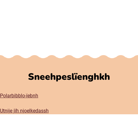
Sneehpeslïenghkh
Polarbibblo-ïebnh
Utnije jïh njoelkedassh
GDPR