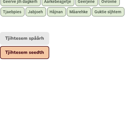
Geerve jïh dagkerh
Aarkebeajjetje
Geerjene
Ovrovne
Tjaebpies
Jabjoeh
Håjnan
Måarehke
Guktie sïjhtem
Tjihtesem spåårh
Tjihtesem seedth