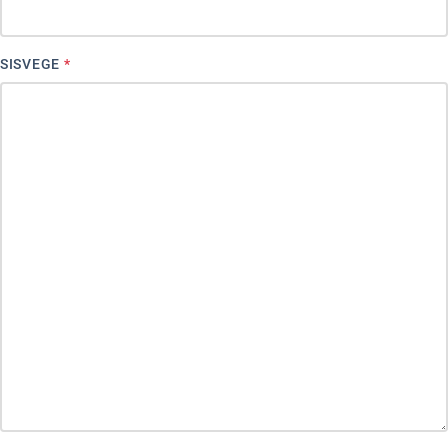
Ubmejesámiengiälla (Umesamiska)
SISVEGE
*
Kaale (Romska)
Arli (Romska)
Resanderomani (Romska)
Kelderash (Romska)
Lovari (Romska)