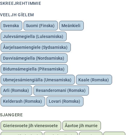
SKREEJREHTIMMIE
VEELJH GÏELEM
Svenska
Suomi (Finska)
Meänkieli
Julevsámegiella (Lulesamiska)
Åarjelsaemiengïele (Sydsamiska)
Davvisámegiella (Nordsamiska)
Bidumsámegiella (Pitesamiska)
Ubmejesámiengiälla (Umesamiska)
Kaale (Romska)
Arli (Romska)
Resanderomani (Romska)
Kelderash (Romska)
Lovari (Romska)
SJANGERE
Gieriesvoete jïh vïenesvoete
Åavtoe jïh murrie