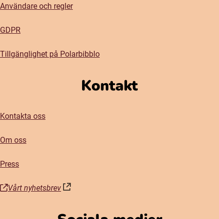
Användare och regler
GDPR
Tillgänglighet på Polarbibblo
Kontakt
Kontakta oss
Om oss
Press
Vårt nyhetsbrev
(öppnas i nytt fönster)