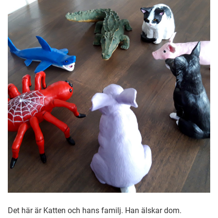
Ubmejesámiengiälla (Umesamiska)
Kaale (Romska)
Arli (Romska)
Resanderomani (Romska)
Kelderash (Romska)
Lovari (Romska)
Det här är Katten och hans familj. Han älskar dom.