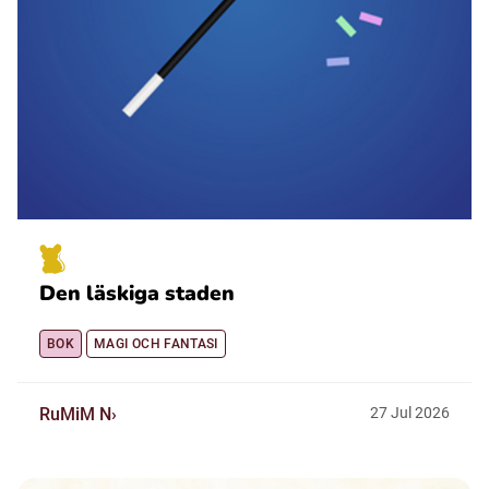
Den läskiga staden
BOK
MAGI OCH FANTASI
RuMiM N
27
Jul
2026