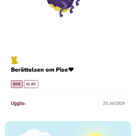
Berättelsen om Piso❤️
BOK
GLAD
Ugglis
20
Jul
2026