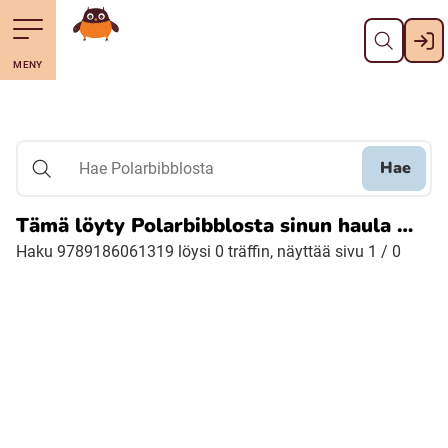
Pane kiini
Till navigering av sidans innehåll
Till övergripande innehåll för webbplatsen
Mene starttisivule
MENY
Svenska
Suomi (Finska)
Hae
Hae Polarbibblosta
Meänkieli
Tämä löyty Polarbibblosta sinun haula …
Haku 9789186061319 löysi 0 träffin, näyttää sivu 1 / 0
Julevsámegiella (Lulesamiska)
Åarjelsaemiengïele (Sydsamiska)
Davvisámegiella (Nordsamiska)
Bidumsámegiella (Pitesamiska)