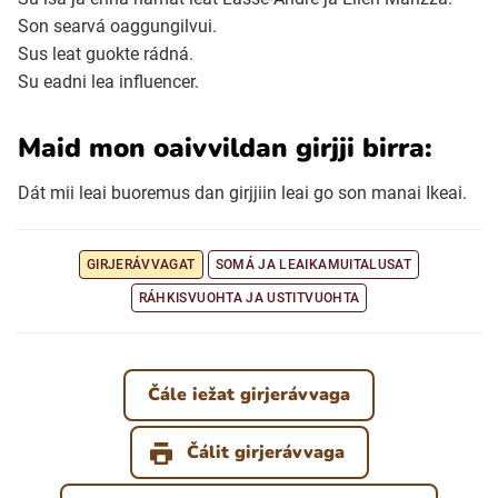
Son searvá oaggungilvui.
Sus leat guokte rádná.
Su eadni lea influencer.
Maid mon oaivvildan girjji birra:
Dát mii leai buoremus dan girjjiin leai go son manai Ikeai.
GIRJERÁVVAGAT
SOMÁ JA LEAIKAMUITALUSAT
RÁHKISVUOHTA JA USTITVUOHTA
Čále iežat girjerávvaga
Čálit girjerávvaga