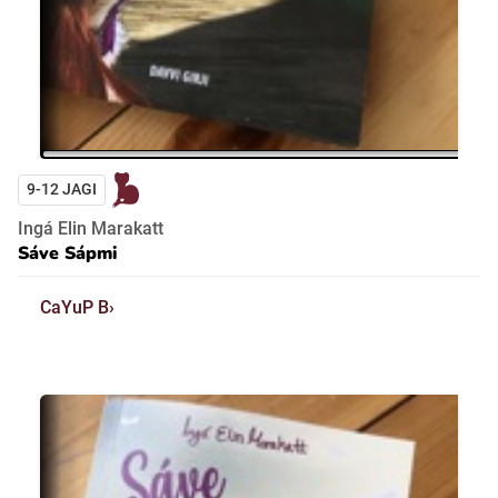
9-12 JAGI
Ingá Elin Marakatt
Sáve Sápmi
CaYuP B