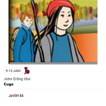
9-12 JAGI
John Erling Utsi
Cugo
JeViH M