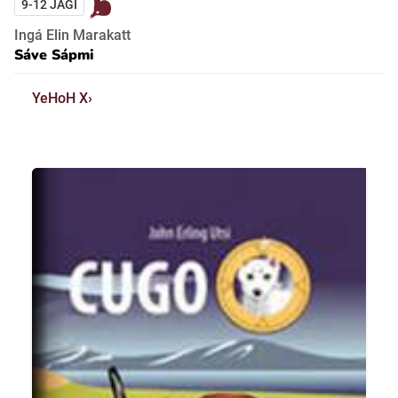
9-12 JAGI
Ingá Elin Marakatt
Sáve Sápmi
YeHoH X