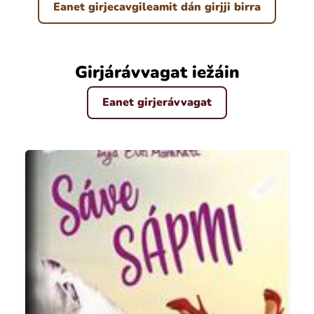
Eanet girjecavgileamit dán girjji birra
Girjárávvagat iežáin
Eanet girjerávvagat