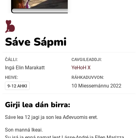
Ubmejesámiengiälla (Umesamiska)
Kaale (Romska)
Sáve Sápmi
Arli (Romska)
ČÁLLI:
CAVGILEADDJI:
Ingá Elin Marakatt
YeHoH X
Resanderomani (Romska)
HEIVE:
RÁHKADUVVON:
10
Miessemánnu
2022
9-12 AHKI
Kelderash (Romska)
Girji lea dán birra:
Lovari (Romska)
Sáve lea 12 jagi ja son lea Ađevuomis eret.
Son manná Ikeai.
Su isá ja enná namat leat Lásse-André ja Ellen Marizza.