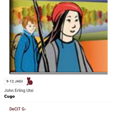
9-12 JAGI
John Erling Utsi
Cugo
DeCiT G