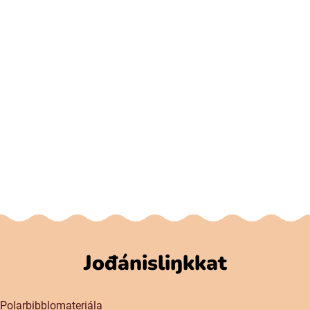
Jođánisliŋkkat
Polarbibblomateriála