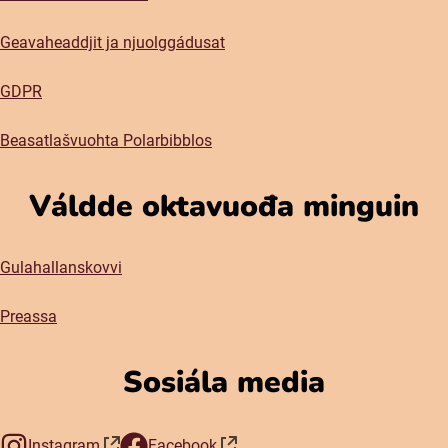
Geavaheaddjit ja njuolggádusat
GDPR
Beasatlašvuohta Polarbibblos
Váldde oktavuođa minguin
Gulahallanskovvi
Preassa
Sosiála media
Instagram
Facebook