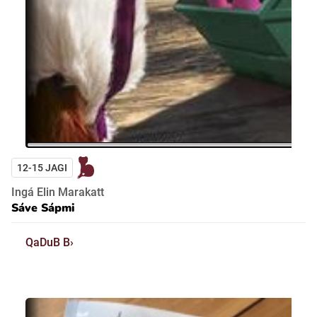
12-15 JAGI
Ingá Elin Marakatt
Sáve Sápmi
QaDuB B