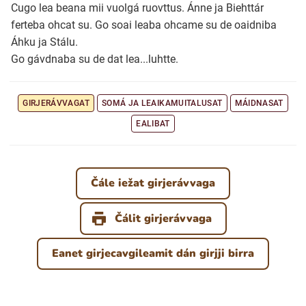
Cugo lea beana mii vuolgá ruovttus. Ánne ja Biehttár
ferteba ohcat su. Go soai leaba ohcame su de oaidniba
Áhku ja Stálu.
Go gávdnaba su de dat lea...luhtte.
GIRJERÁVVAGAT
SOMÁ JA LEAIKAMUITALUSAT
MÁIDNASAT
EALIBAT
Čále iežat girjerávvaga
Čálit girjerávvaga
Eanet girjecavgileamit dán girjji birra