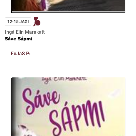
12-15 JAGI
Ingá Elin Marakatt
Sáve Sápmi
FuJaS P