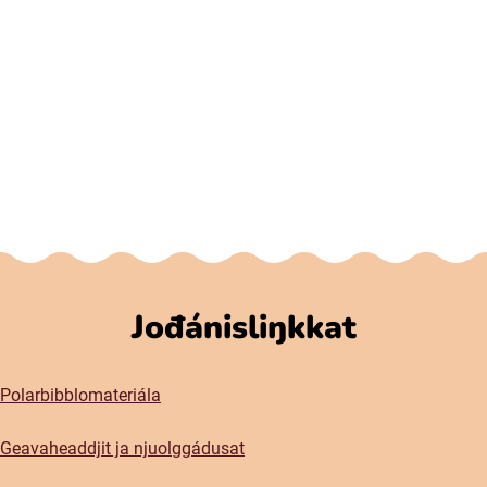
Jođánisliŋkkat
Polarbibblomateriála
Geavaheaddjit ja njuolggádusat