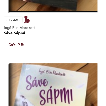
9-12 JAGI
Ingá Elin Marakatt
Sáve Sápmi
CaYuP B