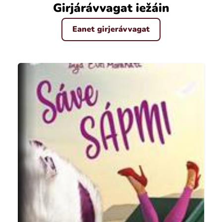
Girjárávvagat iežáin
Eanet girjerávvagat