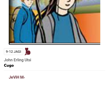
9-12 JAGI
John Erling Utsi
Cugo
JeViH M