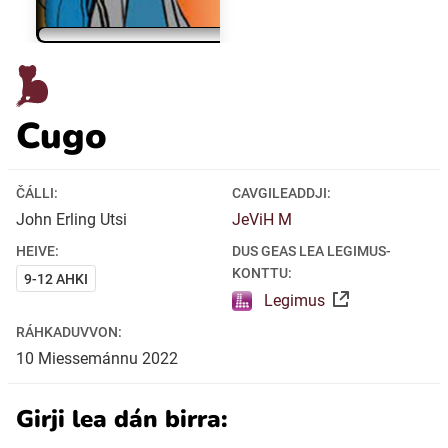
Ubmejesámiengiälla (Umesamiska)
Kaale (Romska)
Cugo
Arli (Romska)
ČÁLLI:
CAVGILEADDJI:
John Erling Utsi
JeViH M
Resanderomani (Romska)
HEIVE:
DUS GEAS LEA LEGIMUS-
KONTTU:
9-12 AHKI
Legimus
Kelderash (Romska)
RÁHKADUVVON:
10
Miessemánnu
2022
Lovari (Romska)
Girji lea dán birra: