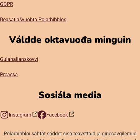
GDPR
Beasatlašvuohta Polarbibblos
Váldde oktavuođa minguin
Gulahallanskovvi
Preassa
Sosiála media
Instagram
Facebook
(öppnas i nytt fönster)
(öppnas i nytt fönster)
Polarbibbloi sáhtát sáddet sisa teavsttaid ja girjecavgilemiid