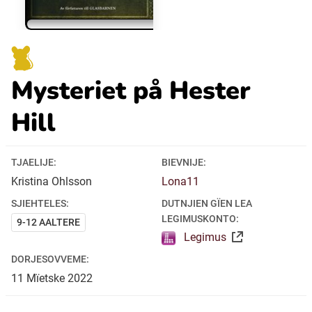
Ubmejesámiengiälla (Umesamiska)
Mysteriet på Hester
Kaale (Romska)
Hill
Arli (Romska)
TJAELIJE:
BIEVNIJE:
Resanderomani (Romska)
Kristina Ohlsson
Lona11
SJIEHTELES:
DUTNJIEN GÏEN LEA
Kelderash (Romska)
LEGIMUSKONTO:
9-12 AALTERE
Legimus
Lovari (Romska)
DORJESOVVEME:
11
Mïetske
2022