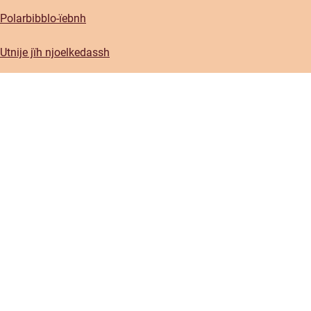
Polarbibblo-ïebnh
Utnije jïh njoelkedassh
GDPR
Jaksoesvoete Polarbibblose
Govlehth mijjem
Govlehtallemegoerine
Press
Sociala medier