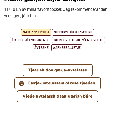
11/10 En av mina favoritböcker. Jag rekommenderar den
verkligen, jättebra.
GÆRJASAERNIEH
GIELTEGS JÏH HEAMTURE
ÏSKERES JÏH VOEJKENES
GIERIESVOETE JÏH VÏENESVOETE
ÅVTESNE
AARKEBEAJJETJE
Tjaelieh dov gærja-uvtelasse
Gærja-uvtelassem olkese tjaelieh
Vielie uvtelassh daan gærjan bïjre