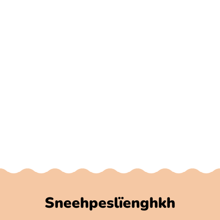
Sneehpeslïenghkh