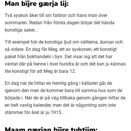
Man bïjre gærja lij:
Två syskon åker till sin farbror och hans man över
sommaren. Redan från första dagen börjar det hända
konstiga saker...
Till exempel hör de konstiga ljud om nätterna, dunsar och
så vidare. En dag får Meg, ett av syskonen, ett konstigt
paket från bokhandeln i byn. Det visar sig att det har
väntat där på henne i över hundra år och det kan ju kännas
lite konstigt för att Meg är bara 12.
En dag när de hittar en hemlig gång i källaren går de
igenom den men de kommer bara till samma hus som de
började i. När de är på väg tillbaka genom gången hittar de
en helt vanlig kalender, men det är någonting som inte
stämmer för året är ju 1915...
Maam gærjan bïjre tuhtjim: