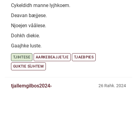
Cykeldidh manne lyjhkoem.
Deavan bæjjese.
Njoejen våålese.
Dohkh diekie.
Gaajhke luste.
TJIHTESE
AARKEBEAJJETJE
TJAEBPIES
GUKTIE SÏJHTEM
tjallemgilbos2024
26 Rahk. 2024