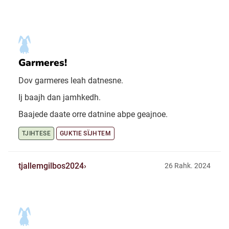
Garmeres!
Dov garmeres leah datnesne.
Ij baajh dan jamhkedh.
Baajede daate orre datnine abpe geajnoe.
TJIHTESE
GUKTIE SÏJHTEM
tjallemgilbos2024
26 Rahk. 2024