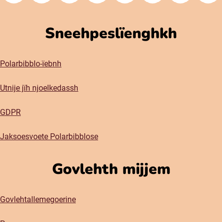
Sneehpeslïenghkh
Polarbibblo-ïebnh
Utnije jïh njoelkedassh
GDPR
Jaksoesvoete Polarbibblose
Govlehth mijjem
Govlehtallemegoerine