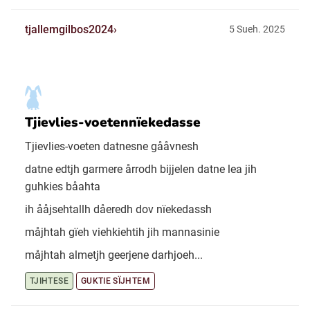
tjallemgilbos2024
5 Sueh. 2025
Tjievlies-voetennïekedasse
Tjievlies-voeten datnesne gååvnesh
datne edtjh garmere årrodh bijjelen datne lea jih
guhkies båahta
ih ååjsehtallh dåeredh dov nïekedassh
måjhtah gïeh viehkiehtih jih mannasinie
måjhtah almetjh geerjene darhjoeh...
TJIHTESE
GUKTIE SÏJHTEM