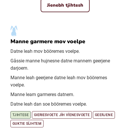
Jienebh tjihtesh
Manne garmere mov voelpe
Datne leah mov bööremes voelpe.
Gåssie manne hujnesne datne mannem geerjene
darjoem.
Manne leah geerjene datne leah mov bööremes
voelpe.
Manne leam garmeres datnem.
Datne leah dan soe bööremes voelpe.
TJIHTESE
GIERIESVOETE JÏH VÏENESVOETE
GEERJENE
GUKTIE SÏJHTEM