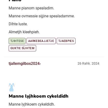
Manne pianom spealadim.
Manne ovmessie sijjine spealadamme.
Dïhte luste.
Almetjh kleehpieh.
TJIHTESE
AARKEBEAJJETJE
TJAEBPIES
GUKTIE SÏJHTEM
tjallemgilbos2024
26 Rahk. 2024
Manne lyjhkoem cykeldidh
Manne lyjhkoem cykeldidh.