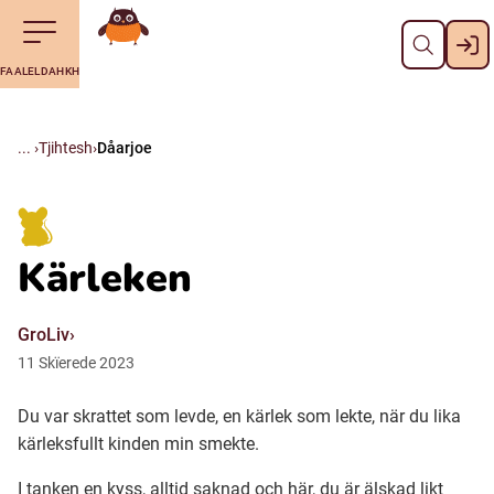
Dahph
Till navigering av sidans innehåll
Till övergripande innehåll för webbplatsen
Aalkoebealan
FAALELDAHKH
Svenska
Suomi (Finska)
Tjihtesh
Dåarjoe
Meänkieli
Kärleken
Julevsámegiella (Lulesamiska)
GroLiv
Åarjelsaemiengïele (Sydsamiska)
11
Skïerede
2023
Du var skrattet som levde, en kärlek som lekte, när du lika
Davvisámegiella (Nordsamiska)
kärleksfullt kinden min smekte.
Bidumsámegiella (Pitesamiska)
I tanken en kyss, alltid saknad och här, du är älskad likt