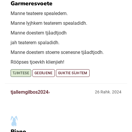
Garmeresvoete
Manne teateere spealedem.
Manne lyjhkem teaterem spealadidh.
Manne doestem tjåadtjodh
jah teaterem spaladidh.
Manne doestem stoerre scenesne tjåadtjodh.
Rööpses tjoevkh klienjieh!
TJIHTESE
GEERJENE
GUKTIE SÏJHTEM
tjallemgilbos2024
26 Rahk. 2024
Piano