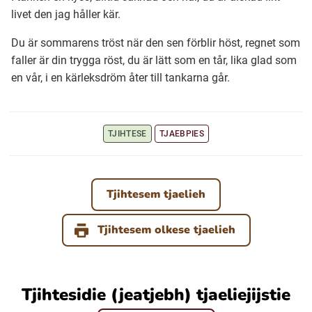
livet den jag håller kär.
Ubmejesámiengiälla (Umesamiska)
Du är sommarens tröst när den sen förblir höst, regnet som
faller är din trygga röst, du är lätt som en tår, lika glad som
en vår, i en kärleksdröm åter till tankarna går.
Kaale (Romska)
Arli (Romska)
TJIHTESE
TJAEBPIES
Resanderomani (Romska)
Tjihtesem tjaelieh
Kelderash (Romska)
Tjihtesem olkese tjaelieh
Lovari (Romska)
Tjihtesidie (jeatjebh) tjaeliejijstie