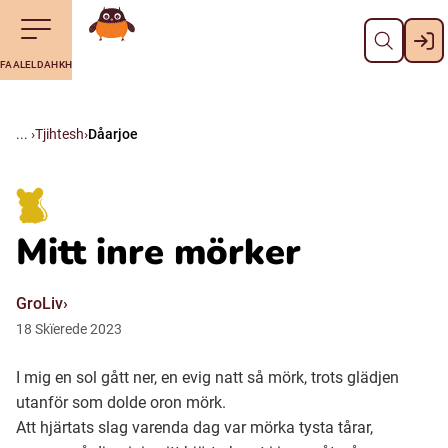
Dahph
Till navigering av sidans innehåll
Till övergripande innehåll för webbplatsen
Aalkoebealan
FAALELDAHKH
Svenska
Suomi (Finska)
Tjihtesh
Dåarjoe
Meänkieli
Mitt inre mörker
Julevsámegiella (Lulesamiska)
GroLiv
Åarjelsaemiengïele (Sydsamiska)
18
Skïerede
2023
I mig en sol gått ner, en evig natt så mörk, trots glädjen
Davvisámegiella (Nordsamiska)
utanför som dolde oron mörk.
Att hjärtats slag varenda dag var mörka tysta tårar,
Bidumsámegiella (Pitesamiska)