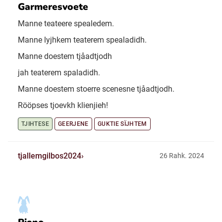
Garmeresvoete
Manne teateere spealedem.
Manne lyjhkem teaterem spealadidh.
Manne doestem tjåadtjodh
jah teaterem spaladidh.
Manne doestem stoerre scenesne tjåadtjodh.
Rööpses tjoevkh klienjieh!
TJIHTESE
GEERJENE
GUKTIE SÏJHTEM
tjallemgilbos2024
26 Rahk. 2024