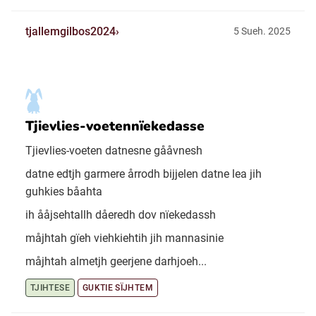
tjallemgilbos2024
5 Sueh. 2025
Tjievlies-voetennïekedasse
Tjievlies-voeten datnesne gååvnesh
datne edtjh garmere årrodh bijjelen datne lea jih
guhkies båahta
ih ååjsehtallh dåeredh dov nïekedassh
måjhtah gïeh viehkiehtih jih mannasinie
måjhtah almetjh geerjene darhjoeh...
TJIHTESE
GUKTIE SÏJHTEM