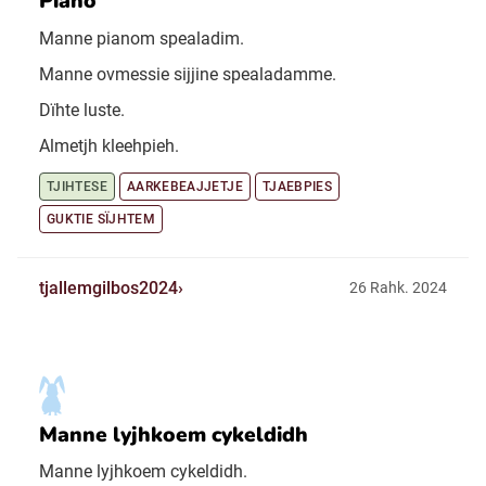
Piano
Manne pianom spealadim.
Manne ovmessie sijjine spealadamme.
Dïhte luste.
Almetjh kleehpieh.
TJIHTESE
AARKEBEAJJETJE
TJAEBPIES
GUKTIE SÏJHTEM
tjallemgilbos2024
26 Rahk. 2024
Manne lyjhkoem cykeldidh
Manne lyjhkoem cykeldidh.