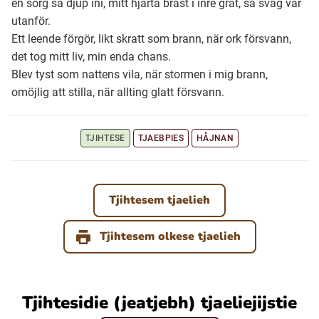
en sorg så djup ini, mitt hjärta brast i inre gråt, så svag var
utanför.
Ett leende förgör, likt skratt som brann, när ork försvann,
Ubmejesámiengiälla (Umesamiska)
det tog mitt liv, min enda chans.
Blev tyst som nattens vila, när stormen i mig brann,
Kaale (Romska)
omöjlig att stilla, när allting glatt försvann.
Arli (Romska)
TJIHTESE
TJAEBPIES
HÅJNAN
Resanderomani (Romska)
Tjihtesem tjaelieh
Kelderash (Romska)
Tjihtesem olkese tjaelieh
Lovari (Romska)
Tjihtesidie (jeatjebh) tjaeliejijstie