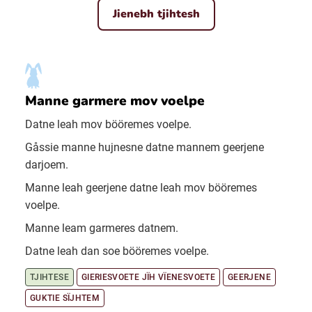
Jienebh tjihtesh
Manne garmere mov voelpe
Datne leah mov bööremes voelpe.
Gåssie manne hujnesne datne mannem geerjene
darjoem.
Manne leah geerjene datne leah mov bööremes
voelpe.
Manne leam garmeres datnem.
Datne leah dan soe bööremes voelpe.
TJIHTESE
GIERIESVOETE JÏH VÏENESVOETE
GEERJENE
GUKTIE SÏJHTEM