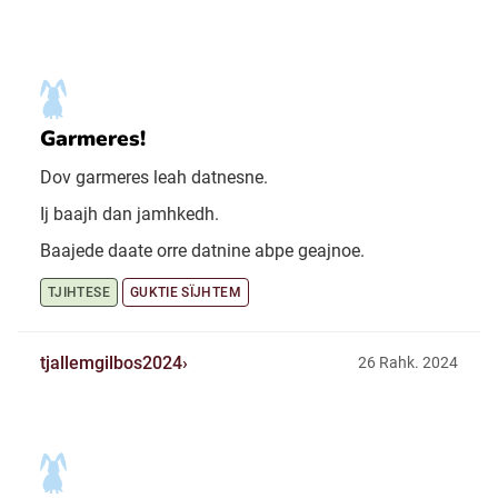
Garmeres!
Dov garmeres leah datnesne.
Ij baajh dan jamhkedh.
Baajede daate orre datnine abpe geajnoe.
TJIHTESE
GUKTIE SÏJHTEM
tjallemgilbos2024
26 Rahk. 2024