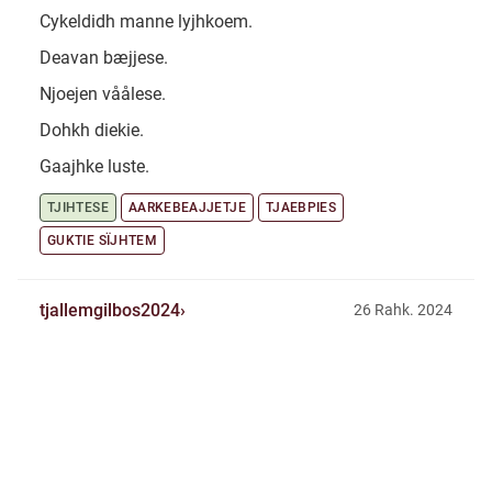
Cykeldidh manne lyjhkoem.
Deavan bæjjese.
Njoejen våålese.
Dohkh diekie.
Gaajhke luste.
TJIHTESE
AARKEBEAJJETJE
TJAEBPIES
GUKTIE SÏJHTEM
tjallemgilbos2024
26 Rahk. 2024