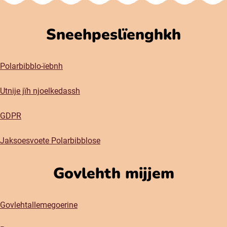
Sneehpeslïenghkh
Polarbibblo-ïebnh
Utnije jïh njoelkedassh
GDPR
Jaksoesvoete Polarbibblose
Govlehth mijjem
Govlehtallemegoerine