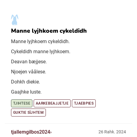
Manne lyjhkoem cykeldidh
Manne lyjhkoem cykeldidh.
Cykeldidh manne lyjhkoem.
Deavan bæjjese.
Njoejen våålese.
Dohkh diekie.
Gaajhke luste.
TJIHTESE
AARKEBEAJJETJE
TJAEBPIES
GUKTIE SÏJHTEM
tjallemgilbos2024
26 Rahk. 2024