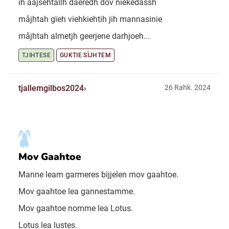
ih ååjsehtallh dåeredh dov nïekedassh
måjhtah gïeh viehkiehtih jih mannasinie
måjhtah almetjh geerjene darhjoeh...
TJIHTESE
GUKTIE SÏJHTEM
tjallemgilbos2024
26 Rahk. 2024
Mov Gaahtoe
Manne leam garmeres bijjelen mov gaahtoe.
Mov gaahtoe lea gannestamme.
Mov gaahtoe nomme lea Lotus.
Lotus lea lustes.