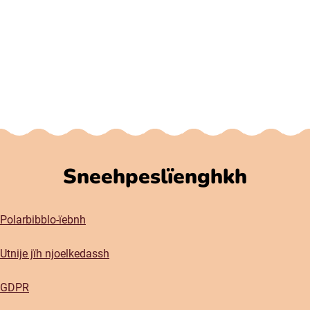
Sneehpeslïenghkh
Polarbibblo-ïebnh
Utnije jïh njoelkedassh
GDPR