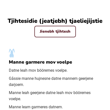
Tjihtesidie (jeatjebh) tjaeliejijstie
Jienebh tjihtesh
Manne garmere mov voelpe
Datne leah mov bööremes voelpe.
Gåssie manne hujnesne datne mannem geerjene
darjoem.
Manne leah geerjene datne leah mov bööremes
voelpe.
Manne leam garmeres datnem.