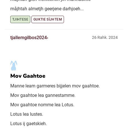
måjhtah almetjh geerjene darhjoeh...
TJIHTESE
GUKTIE SÏJHTEM
tjallemgilbos2024
26 Rahk. 2024
Mov Gaahtoe
Manne leam garmeres bijjelen mov gaahtoe.
Mov gaahtoe lea gannestamme.
Mov gaahtoe nomme lea Lotus.
Lotus lea lustes.
Lotus ij gaetskieh.