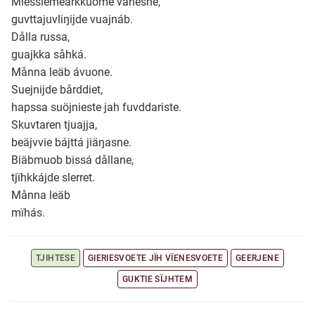
Miessiemeärkkuome váriesne,
guvttajuvliŋijde vuajnáb.
Dålla russa,
Ubmejesámiengiälla (Umesamiska)
guajkka såhká.
Månna leäb ávuone.
Kaale (Romska)
Suejnijde bårddiet,
hapssa suöjnieste jah fuvddariste.
Skuvtaren tjuajja,
Arli (Romska)
beäjvvie bájttá jiäŋasne.
Biäbmuob bissá dållane,
Resanderomani (Romska)
tjïhkkájde slerret.
Månna leäb
Kelderash (Romska)
mïhás.
Lovari (Romska)
TJIHTESE
GIERIESVOETE JÏH VÏENESVOETE
GEERJENE
GUKTIE SÏJHTEM