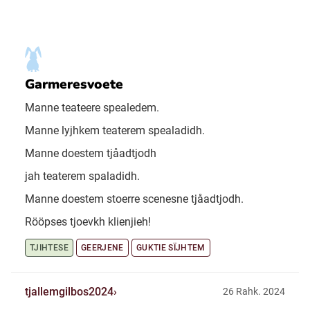
Garmeresvoete
Manne teateere spealedem.
Manne lyjhkem teaterem spealadidh.
Manne doestem tjåadtjodh
jah teaterem spaladidh.
Manne doestem stoerre scenesne tjåadtjodh.
Rööpses tjoevkh klienjieh!
TJIHTESE
GEERJENE
GUKTIE SÏJHTEM
tjallemgilbos2024
26 Rahk. 2024