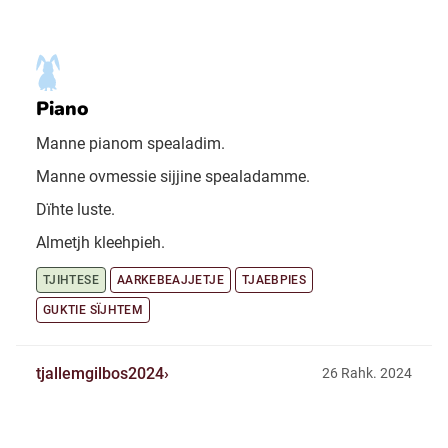
Piano
Manne pianom spealadim.
Manne ovmessie sijjine spealadamme.
Dïhte luste.
Almetjh kleehpieh.
TJIHTESE
AARKEBEAJJETJE
TJAEBPIES
GUKTIE SÏJHTEM
tjallemgilbos2024
26 Rahk. 2024