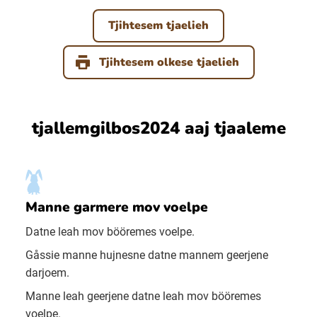
Tjihtesem tjaelieh
Tjihtesem olkese tjaelieh
tjallemgilbos2024 aaj tjaaleme
Manne garmere mov voelpe
Datne leah mov bööremes voelpe.
Gåssie manne hujnesne datne mannem geerjene
darjoem.
Manne leah geerjene datne leah mov bööremes
voelpe.