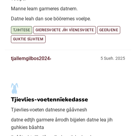
Manne leam garmeres datnem.
Datne leah dan soe bööremes voelpe.
TJIHTESE
GIERIESVOETE JÏH VÏENESVOETE
GEERJENE
GUKTIE SÏJHTEM
tjallemgilbos2024
5 Sueh. 2025
Tjievlies-voetennïekedasse
Tjievlies-voeten datnesne gååvnesh
datne edtjh garmere årrodh bijjelen datne lea jih
guhkies båahta