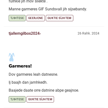
fulhkie jih mov sliekte .
Manne garmeres GIF Sundsvall jih sijsebandy.
TJIHTESE
GEERJENE
GUKTIE SÏJHTEM
tjallemgilbos2024
26 Rahk. 2024
Garmeres!
Dov garmeres leah datnesne.
Ij baajh dan jamhkedh.
Baajede daate orre datnine abpe geajnoe.
TJIHTESE
GUKTIE SÏJHTEM