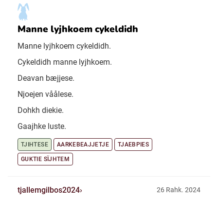
Manne lyjhkoem cykeldidh
Manne lyjhkoem cykeldidh.
Cykeldidh manne lyjhkoem.
Deavan bæjjese.
Njoejen våålese.
Dohkh diekie.
Gaajhke luste.
TJIHTESE
AARKEBEAJJETJE
TJAEBPIES
GUKTIE SÏJHTEM
tjallemgilbos2024
26 Rahk. 2024