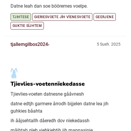
Datne leah dan soe bööremes voelpe.
TJIHTESE
GIERIESVOETE JÏH VÏENESVOETE
GEERJENE
GUKTIE SÏJHTEM
tjallemgilbos2024
5 Sueh. 2025
Tjievlies-voetennïekedasse
Tjievlies-voeten datnesne gååvnesh
datne edtjh garmere årrodh bijjelen datne lea jih
guhkies båahta
ih ååjsehtallh dåeredh dov nïekedassh
måjhtah gïeh viehkiehtih jih mannasinie