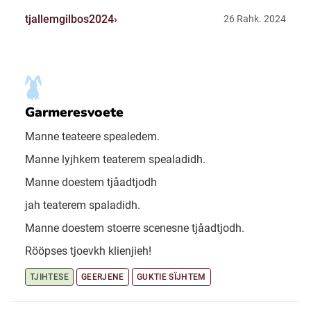
tjallemgilbos2024
26 Rahk. 2024
Garmeresvoete
Manne teateere spealedem.
Manne lyjhkem teaterem spealadidh.
Manne doestem tjåadtjodh
jah teaterem spaladidh.
Manne doestem stoerre scenesne tjåadtjodh.
Rööpses tjoevkh klienjieh!
TJIHTESE
GEERJENE
GUKTIE SÏJHTEM