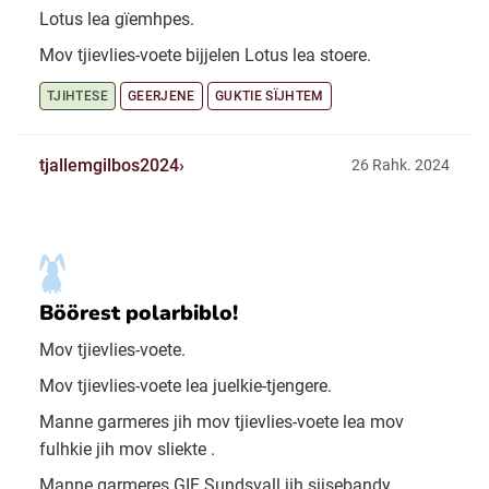
Lotus lea gïemhpes.
Mov tjievlies-voete bijjelen Lotus lea stoere.
TJIHTESE
GEERJENE
GUKTIE SÏJHTEM
tjallemgilbos2024
26 Rahk. 2024
Böörest polarbiblo!
Mov tjievlies-voete.
Mov tjievlies-voete lea juelkie-tjengere.
Manne garmeres jih mov tjievlies-voete lea mov
fulhkie jih mov sliekte .
Manne garmeres GIF Sundsvall jih sijsebandy.