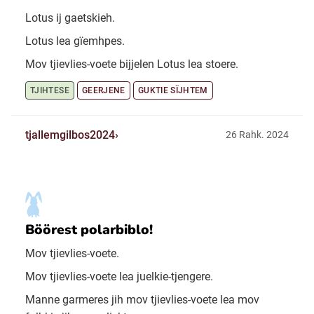
Lotus ij gaetskieh.
Lotus lea gïemhpes.
Mov tjievlies-voete bijjelen Lotus lea stoere.
TJIHTESE
GEERJENE
GUKTIE SÏJHTEM
tjallemgilbos2024
26 Rahk. 2024
Böörest polarbiblo!
Mov tjievlies-voete.
Mov tjievlies-voete lea juelkie-tjengere.
Manne garmeres jih mov tjievlies-voete lea mov