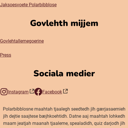
Jaksoesvoete Polarbibblose
Govlehth mijjem
Govlehtallemegoerine
Press
Sociala medier
Instagram
Facebook
(öppnas i nytt fönster)
(öppnas i nytt fönster)
Polarbibblosne maahtah tjaalegh seedtedh jïh gærjasaernieh
jïh dejtie saajtese bæjhkoehtidh. Datne aaj maahtah lohkedh
maam jeatjah maanah tjaaleme, spealadidh, quiz darjodh jïh