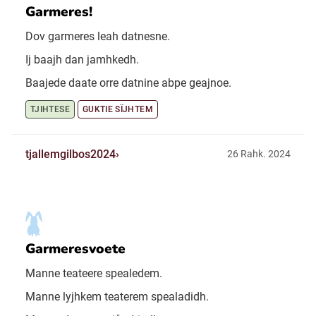
Garmeres!
Dov garmeres leah datnesne.
Ij baajh dan jamhkedh.
Baajede daate orre datnine abpe geajnoe.
TJIHTESE
GUKTIE SÏJHTEM
tjallemgilbos2024
26 Rahk. 2024
Garmeresvoete
Manne teateere spealedem.
Manne lyjhkem teaterem spealadidh.