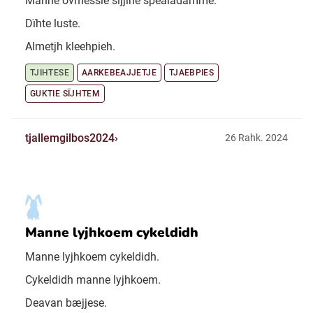
Manne ovmessie sijjine spealadamme.
Dïhte luste.
Almetjh kleehpieh.
TJIHTESE
AARKEBEAJJETJE
TJAEBPIES
GUKTIE SÏJHTEM
tjallemgilbos2024
26 Rahk. 2024
Manne lyjhkoem cykeldidh
Manne lyjhkoem cykeldidh.
Cykeldidh manne lyjhkoem.
Deavan bæjjese.