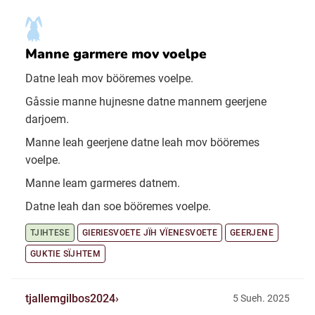
Manne garmere mov voelpe
Datne leah mov bööremes voelpe.
Gåssie manne hujnesne datne mannem geerjene
darjoem.
Manne leah geerjene datne leah mov bööremes
voelpe.
Manne leam garmeres datnem.
Datne leah dan soe bööremes voelpe.
TJIHTESE
GIERIESVOETE JÏH VÏENESVOETE
GEERJENE
GUKTIE SÏJHTEM
tjallemgilbos2024
5 Sueh. 2025