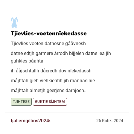
Tjievlies-voetennïekedasse
Tjievlies-voeten datnesne gååvnesh
datne edtjh garmere årrodh bijjelen datne lea jih
guhkies båahta
ih ååjsehtallh dåeredh dov nïekedassh
måjhtah gïeh viehkiehtih jih mannasinie
måjhtah almetjh geerjene darhjoeh...
TJIHTESE
GUKTIE SÏJHTEM
tjallemgilbos2024
26 Rahk. 2024