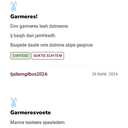
Garmeres!
Dov garmeres leah datnesne.
Ij baajh dan jamhkedh.
Baajede daate orre datnine abpe geajnoe.
TJIHTESE
GUKTIE SÏJHTEM
tjallemgilbos2024
26 Rahk. 2024
Garmeresvoete
Manne teateere spealedem.