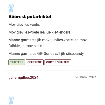
Böörest polarbiblo!
Mov tjievlies-voete.
Mov tjievlies-voete lea juelkie-tjengere.
Manne garmeres jih mov tjievlies-voete lea mov
fulhkie jih mov sliekte .
Manne garmeres GIF Sundsvall jih sijsebandy.
TJIHTESE
GEERJENE
GUKTIE SÏJHTEM
tjallemgilbos2024
26 Rahk. 2024