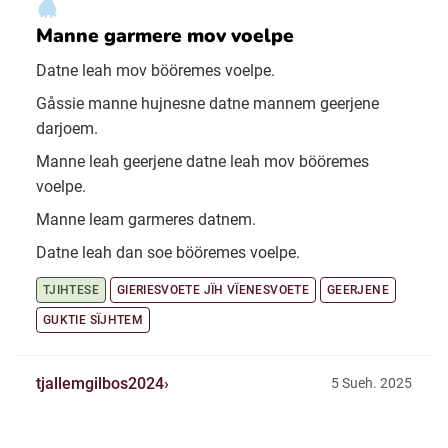
Manne garmere mov voelpe
Datne leah mov bööremes voelpe.
Gåssie manne hujnesne datne mannem geerjene
darjoem.
Manne leah geerjene datne leah mov bööremes
voelpe.
Manne leam garmeres datnem.
Datne leah dan soe bööremes voelpe.
TJIHTESE
GIERIESVOETE JÏH VÏENESVOETE
GEERJENE
GUKTIE SÏJHTEM
tjallemgilbos2024
5 Sueh. 2025