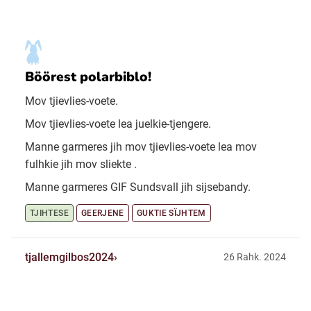
Böörest polarbiblo!
Mov tjievlies-voete.
Mov tjievlies-voete lea juelkie-tjengere.
Manne garmeres jih mov tjievlies-voete lea mov
fulhkie jih mov sliekte .
Manne garmeres GIF Sundsvall jih sijsebandy.
TJIHTESE
GEERJENE
GUKTIE SÏJHTEM
tjallemgilbos2024
26 Rahk. 2024