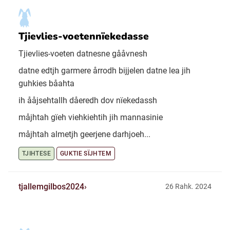
Tjievlies-voetennïekedasse
Tjievlies-voeten datnesne gååvnesh
datne edtjh garmere årrodh bijjelen datne lea jih
guhkies båahta
ih ååjsehtallh dåeredh dov nïekedassh
måjhtah gïeh viehkiehtih jih mannasinie
måjhtah almetjh geerjene darhjoeh...
TJIHTESE
GUKTIE SÏJHTEM
tjallemgilbos2024
26 Rahk. 2024