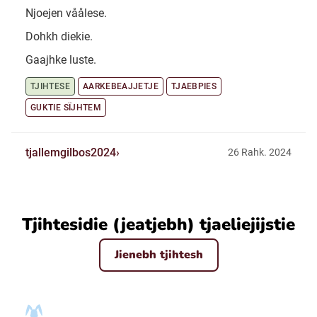
Njoejen våålese.
Dohkh diekie.
Gaajhke luste.
TJIHTESE
AARKEBEAJJETJE
TJAEBPIES
GUKTIE SÏJHTEM
tjallemgilbos2024
26 Rahk. 2024
Tjihtesidie (jeatjebh) tjaeliejijstie
Jienebh tjihtesh