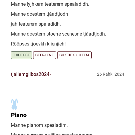
Manne lyjhkem teaterem spealadidh.
Manne doestem tjåadtjodh
jah teaterem spaladidh.
Manne doestem stoerre scenesne tjåadtjodh.
Rööpses tjoevkh klienjieh!
TJIHTESE
GEERJENE
GUKTIE SÏJHTEM
tjallemgilbos2024
26 Rahk. 2024
Piano
Manne pianom spealadim.