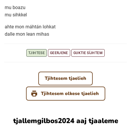
mu boazu
mu sihkkel
Ubmejesámiengiälla (Umesamiska)
ahte mon máhtán lohkat
Kaale (Romska)
dalle mon lean mihas
Arli (Romska)
TJIHTESE
GEERJENE
GUKTIE SÏJHTEM
Resanderomani (Romska)
Tjihtesem tjaelieh
Kelderash (Romska)
Tjihtesem olkese tjaelieh
Lovari (Romska)
tjallemgilbos2024 aaj tjaaleme