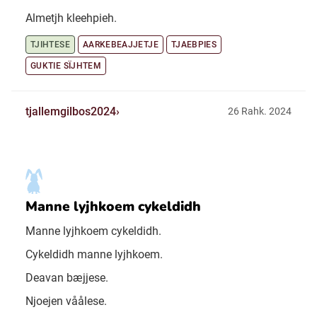
Almetjh kleehpieh.
TJIHTESE
AARKEBEAJJETJE
TJAEBPIES
GUKTIE SÏJHTEM
tjallemgilbos2024
26 Rahk. 2024
Manne lyjhkoem cykeldidh
Manne lyjhkoem cykeldidh.
Cykeldidh manne lyjhkoem.
Deavan bæjjese.
Njoejen våålese.