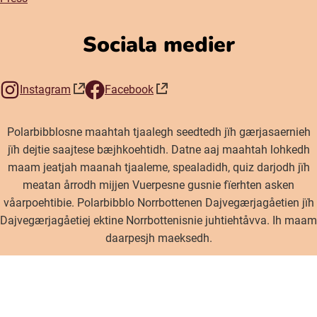
Sociala medier
Instagram
Facebook
(öppnas i nytt fönster)
(öppnas i nytt fönster)
Polarbibblosne maahtah tjaalegh seedtedh jïh gærjasaernieh
jïh dejtie saajtese bæjhkoehtidh. Datne aaj maahtah lohkedh
maam jeatjah maanah tjaaleme, spealadidh, quiz darjodh jïh
meatan årrodh mijjen Vuerpesne gusnie fïerhten asken
våarpoehtibie. Polarbibblo Norrbottenen Dajvegærjagåetien jïh
Dajvegærjagåetiej ektine Norrbottenisnie juhtiehtåvva. Ih maam
daarpesjh maeksedh.
Inställningar för cookies