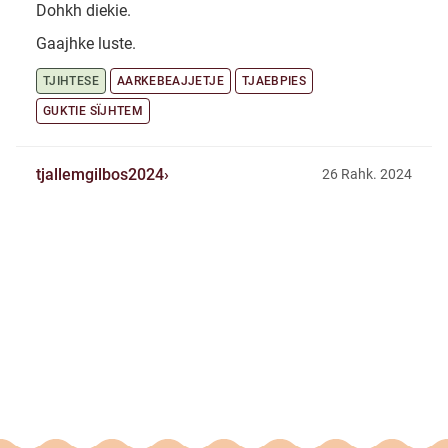
Dohkh diekie.
Gaajhke luste.
TJIHTESE
AARKEBEAJJETJE
TJAEBPIES
GUKTIE SÏJHTEM
tjallemgilbos2024
26 Rahk. 2024