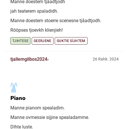
Manne doestem tjåadtjodh
jah teaterem spaladidh.
Manne doestem stoerre scenesne tjåadtjodh.
Rööpses tjoevkh klienjieh!
TJIHTESE
GEERJENE
GUKTIE SÏJHTEM
tjallemgilbos2024
26 Rahk. 2024
Piano
Manne pianom spealadim.
Manne ovmessie sijjine spealadamme.
Dïhte luste.