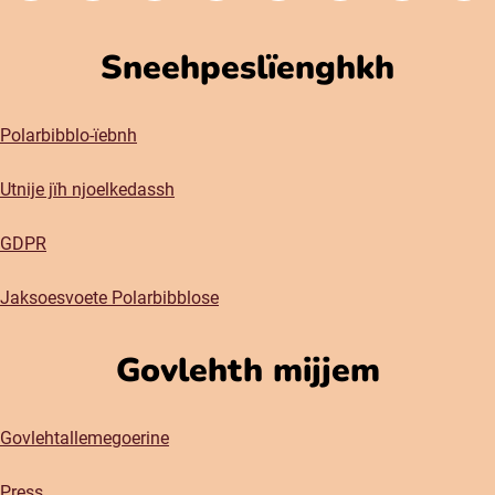
Sneehpeslïenghkh
Polarbibblo-ïebnh
Utnije jïh njoelkedassh
GDPR
Jaksoesvoete Polarbibblose
Govlehth mijjem
Govlehtallemegoerine
Press