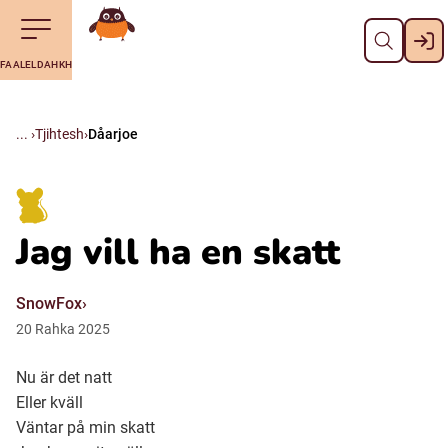
Dahph
Till navigering av sidans innehåll
Till övergripande innehåll för webbplatsen
Aalkoebealan
FAALELDAHKH
Svenska
Suomi (Finska)
Tjihtesh
Dåarjoe
Meänkieli
Jag vill ha en skatt
Julevsámegiella (Lulesamiska)
SnowFox
Åarjelsaemiengïele (Sydsamiska)
20
Rahka
2025
Nu är det natt
Davvisámegiella (Nordsamiska)
Eller kväll
Väntar på min skatt
Bidumsámegiella (Pitesamiska)