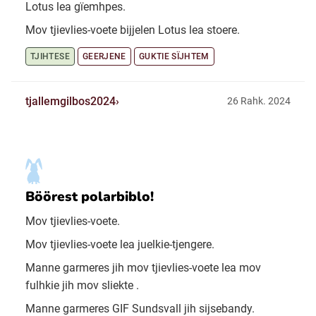
Lotus lea gïemhpes.
Mov tjievlies-voete bijjelen Lotus lea stoere.
TJIHTESE
GEERJENE
GUKTIE SÏJHTEM
tjallemgilbos2024
26 Rahk. 2024
Böörest polarbiblo!
Mov tjievlies-voete.
Mov tjievlies-voete lea juelkie-tjengere.
Manne garmeres jih mov tjievlies-voete lea mov
fulhkie jih mov sliekte .
Manne garmeres GIF Sundsvall jih sijsebandy.