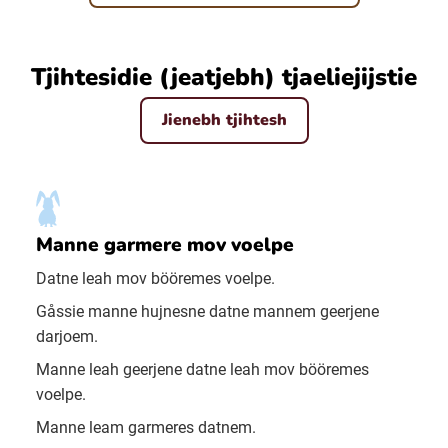
Tjihtesidie (jeatjebh) tjaeliejijstie
Jienebh tjihtesh
Manne garmere mov voelpe
Datne leah mov bööremes voelpe.
Gåssie manne hujnesne datne mannem geerjene
darjoem.
Manne leah geerjene datne leah mov bööremes
voelpe.
Manne leam garmeres datnem.