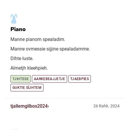
Piano
Manne pianom spealadim.
Manne ovmessie sijjine spealadamme.
Dïhte luste.
Almetjh kleehpieh.
TJIHTESE
AARKEBEAJJETJE
TJAEBPIES
GUKTIE SÏJHTEM
tjallemgilbos2024
26 Rahk. 2024