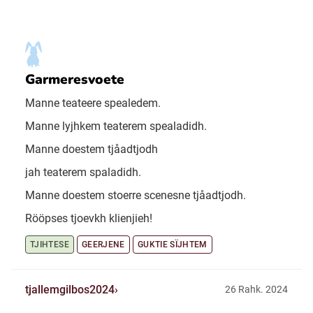
Garmeresvoete
Manne teateere spealedem.
Manne lyjhkem teaterem spealadidh.
Manne doestem tjåadtjodh
jah teaterem spaladidh.
Manne doestem stoerre scenesne tjåadtjodh.
Rööpses tjoevkh klienjieh!
TJIHTESE
GEERJENE
GUKTIE SÏJHTEM
tjallemgilbos2024
26 Rahk. 2024