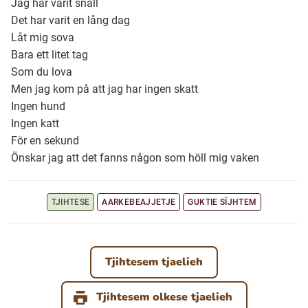
Jag har varit snäll
Det har varit en lång dag
Låt mig sova
Ubmejesámiengiälla (Umesamiska)
Bara ett litet tag
Som du lova
Kaale (Romska)
Men jag kom på att jag har ingen skatt
Ingen hund
Arli (Romska)
Ingen katt
För en sekund
Önskar jag att det fanns någon som höll mig vaken
Resanderomani (Romska)
TJIHTESE
AARKEBEAJJETJE
GUKTIE SÏJHTEM
Kelderash (Romska)
Lovari (Romska)
Tjihtesem tjaelieh
Tjihtesem olkese tjaelieh