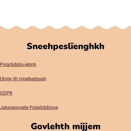
Sneehpeslïenghkh
Polarbibblo-ïebnh
Utnije jïh njoelkedassh
GDPR
Jaksoesvoete Polarbibblose
Govlehth mijjem