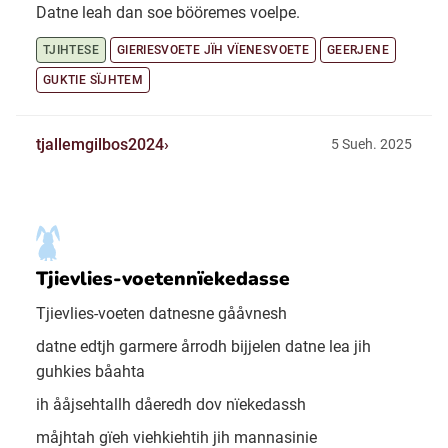
Datne leah dan soe bööremes voelpe.
TJIHTESE
GIERIESVOETE JÏH VÏENESVOETE
GEERJENE
GUKTIE SÏJHTEM
tjallemgilbos2024
5 Sueh. 2025
Tjievlies-voetennïekedasse
Tjievlies-voeten datnesne gååvnesh
datne edtjh garmere årrodh bijjelen datne lea jih
guhkies båahta
ih ååjsehtallh dåeredh dov nïekedassh
måjhtah gïeh viehkiehtih jih mannasinie