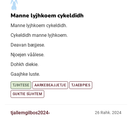
Manne lyjhkoem cykeldidh
Manne lyjhkoem cykeldidh.
Cykeldidh manne lyjhkoem.
Deavan bæjjese.
Njoejen våålese.
Dohkh diekie.
Gaajhke luste.
TJIHTESE
AARKEBEAJJETJE
TJAEBPIES
GUKTIE SÏJHTEM
tjallemgilbos2024
26 Rahk. 2024