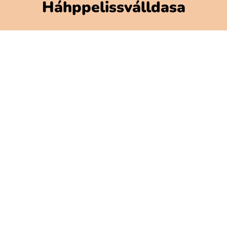
Háhppelissválldasa
Polarbibblomateriálla
Addne ja njuolgadusá
GDPR
Gávnadahttemvuohta Polarbibblon
Aktavuodav válde mijájn
Gátjálvisformulerra
Prässa