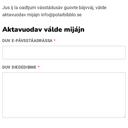
Jus ij la oadtjum vásstádusáv guovte bäjvváj, válde
aktavuodav mijájn info@polarbibblo.se
Ubmejesámiengiälla (Umesamiska)
Aktavuodav válde mijájn
Kaale (Romska)
DUV E-PÅVSSTÅADRÄSSA
*
Arli (Romska)
DUV DIEDEDIBME
*
Resanderomani (Romska)
Kelderash (Romska)
Lovari (Romska)