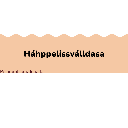
Háhppelissválldasa
Polarbibblomateriálla
Addne ja njuolgadusá
GDPR
Gávnadahttemvuohta Polarbibblon