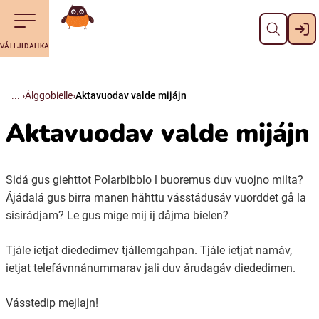
Dahpa
Till navigering av sidans innehåll
Till övergripande innehåll för webbplatsen
Maná álggobälláj
VÁLLJIDAHKA
Svenska
Suomi (Finska)
Álggobielle
Aktavuodav valde mijájn
Aktavuodav valde mijájn
Meänkieli
Sidá gus giehttot Polarbibblo l buoremus duv vuojno milta?
Julevsámegiella (Lulesamiska)
Ájádalá gus birra manen hähttu vásstádusáv vuorddet gå la
sisirádjam? Le gus mige mij ij dåjma bielen?
Åarjelsaemiengïele (Sydsamiska)
Tjále ietjat diededimev tjállemgahpan. Tjále ietjat namáv,
ietjat telefåvnnånummarav jali duv årudagáv diededimen.
Davvisámegiella (Nordsamiska)
Vásstedip mejlajn!
Bidumsámegiella (Pitesamiska)