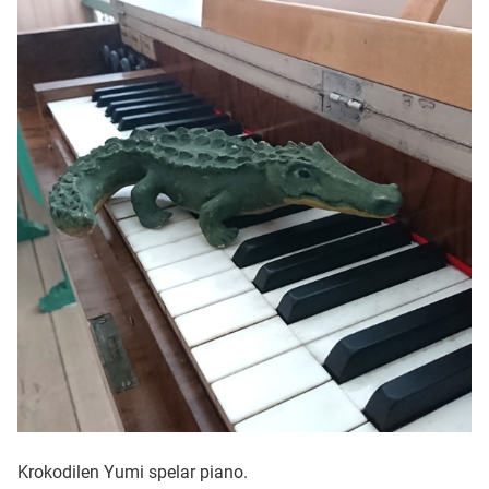
Ubmejesámiengiälla (Umesamiska)
Kaale (Romska)
Arli (Romska)
Resanderomani (Romska)
Kelderash (Romska)
Lovari (Romska)
Krokodilen Yumi spelar piano.