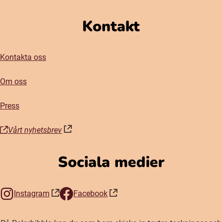
Kontakt
Kontakta oss
Om oss
Press
Vårt nyhetsbrev
(öppnas i nytt fönster)
Sociala medier
Instagram
Facebook
(öppnas i nytt fönster)
(öppnas i nytt fönster)