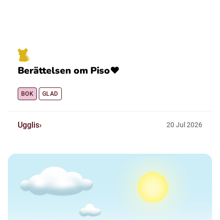
Berättelsen om Piso❤️
BOK
GLAD
Ugglis
20
Jul
2026