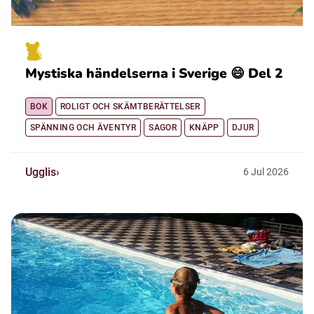
Mystiska händelserna i Sverige 😄 Del 2
BOK
ROLIGT OCH SKÄMTBERÄTTELSER
SPÄNNING OCH ÄVENTYR
SAGOR
KNÄPP
DJUR
Ugglis
6
Jul
2026