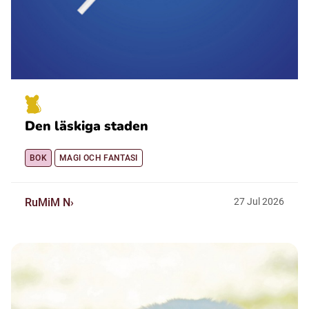
Den läskiga staden
BOK
MAGI OCH FANTASI
RuMiM N
27
Jul
2026