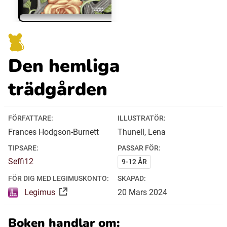
Ubmejesámiengiälla (Umesamiska)
Den hemliga
Kaale (Romska)
trädgården
Arli (Romska)
FÖRFATTARE:
ILLUSTRATÖR:
Resanderomani (Romska)
Frances Hodgson-Burnett
Thunell, Lena
TIPSARE:
PASSAR FÖR:
Kelderash (Romska)
Seffi12
9-12 ÅR
FÖR DIG MED LEGIMUSKONTO:
SKAPAD:
Lovari (Romska)
Legimus
20
Mars
2024
Boken handlar om: