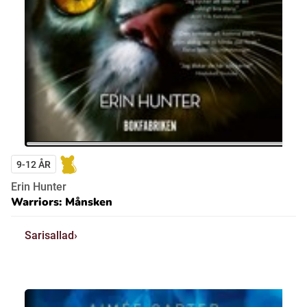
9-12 ÅR
Erin Hunter
Warriors: Månsken
Sarisallad