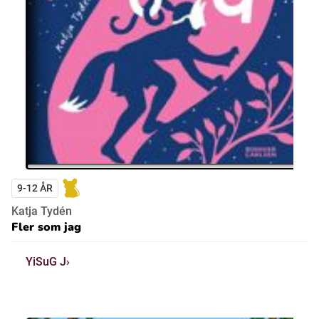
9-12 ÅR
Katja Tydén
Fler som jag
YiSuG J