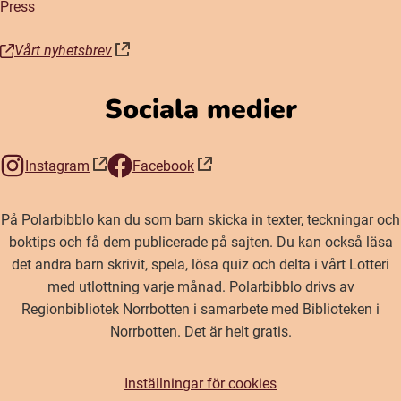
Press
Vårt nyhetsbrev
(öppnas i nytt fönster)
Sociala medier
Instagram
Facebook
(öppnas i nytt fönster)
(öppnas i nytt fönster)
På Polarbibblo kan du som barn skicka in texter, teckningar och
boktips och få dem publicerade på sajten. Du kan också läsa
det andra barn skrivit, spela, lösa quiz och delta i vårt Lotteri
med utlottning varje månad. Polarbibblo drivs av
Regionbibliotek Norrbotten i samarbete med Biblioteken i
Norrbotten. Det är helt gratis.
Inställningar för cookies