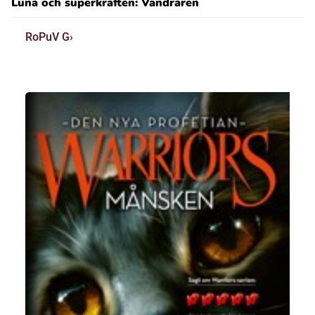
Luna och superkraften: Vandraren
RoPuV G