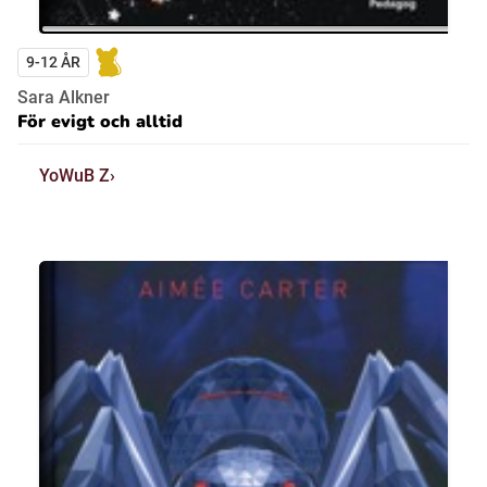
9-12 ÅR
Sara Alkner
För evigt och alltid
YoWuB Z