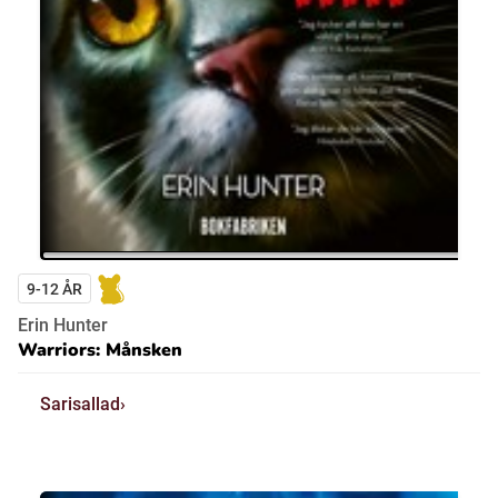
9-12 ÅR
Erin Hunter
Warriors: Månsken
Sarisallad