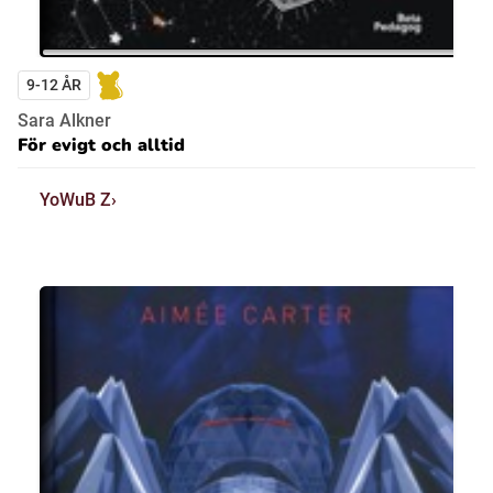
9-12 ÅR
Sara Alkner
För evigt och alltid
YoWuB Z