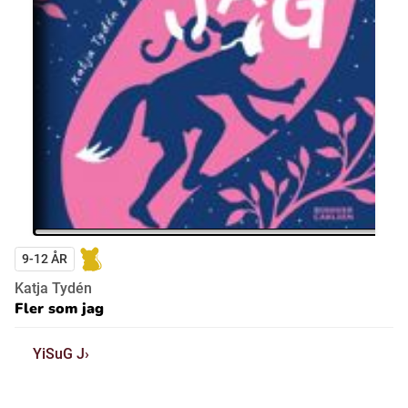
9-12 ÅR
Katja Tydén
Fler som jag
YiSuG J