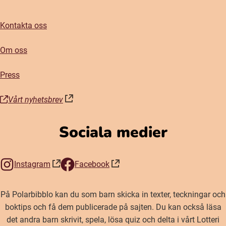
Kontakta oss
Om oss
Press
Vårt nyhetsbrev
(öppnas i nytt fönster)
Sociala medier
Instagram
Facebook
(öppnas i nytt fönster)
(öppnas i nytt fönster)
På Polarbibblo kan du som barn skicka in texter, teckningar och
boktips och få dem publicerade på sajten. Du kan också läsa
det andra barn skrivit, spela, lösa quiz och delta i vårt Lotteri