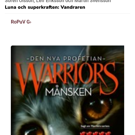
Sören Olsson, Leif Eriksson och Martin Svensson
Luna och superkraften: Vandraren
RoPuV G