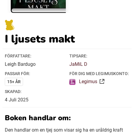
Ubmejesámiengiälla (Umesamiska)
I ljusets makt
Kaale (Romska)
Arli (Romska)
FÖRFATTARE:
TIPSARE:
Leigh Bardugo
JaMiL D
Resanderomani (Romska)
PASSAR FÖR:
FÖR DIG MED LEGIMUSKONTO:
Legimus
15+ ÅR
Kelderash (Romska)
SKAPAD:
4
Juli
2025
Lovari (Romska)
Boken handlar om:
Den handlar om en tjej som visar sig ha en uråldrig kraft