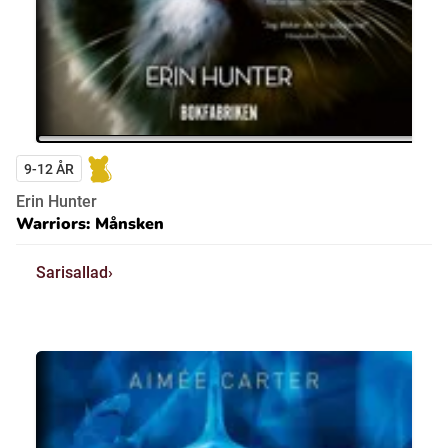
9-12 ÅR
Erin Hunter
Warriors: Månsken
Sarisallad