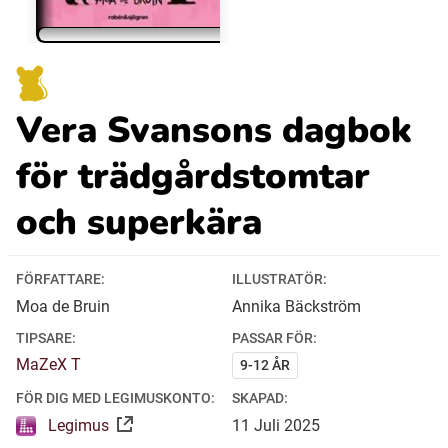
Ubmejesámiengiälla (Umesamiska)
Vera Svansons dagbok
Kaale (Romska)
för trädgårdstomtar
Arli (Romska)
och superkära
Resanderomani (Romska)
FÖRFATTARE:
ILLUSTRATÖR:
Kelderash (Romska)
Moa de Bruin
Annika Bäckström
TIPSARE:
PASSAR FÖR:
Lovari (Romska)
MaZeX T
9-12 ÅR
FÖR DIG MED LEGIMUSKONTO:
SKAPAD:
Legimus
11
Juli
2025