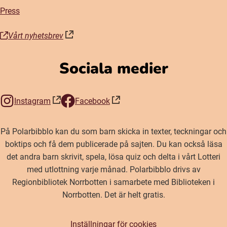
Press
Vårt nyhetsbrev
(öppnas i nytt fönster)
Sociala medier
Instagram
Facebook
(öppnas i nytt fönster)
(öppnas i nytt fönster)
På Polarbibblo kan du som barn skicka in texter, teckningar och
boktips och få dem publicerade på sajten. Du kan också läsa
det andra barn skrivit, spela, lösa quiz och delta i vårt Lotteri
med utlottning varje månad. Polarbibblo drivs av
Regionbibliotek Norrbotten i samarbete med Biblioteken i
Norrbotten. Det är helt gratis.
Inställningar för cookies