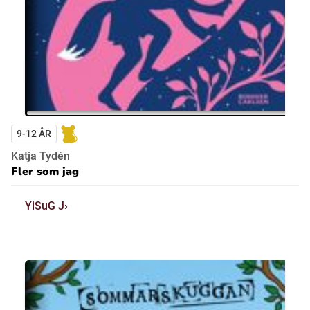
9-12 ÅR
Katja Tydén
Fler som jag
YiSuG J