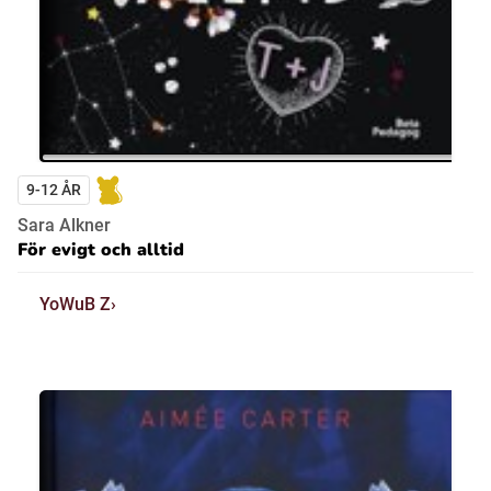
9-12 ÅR
Sara Alkner
För evigt och alltid
YoWuB Z