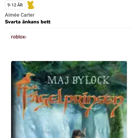
9-12 ÅR
Aimée Carter
Svarta änkans bett
roblox