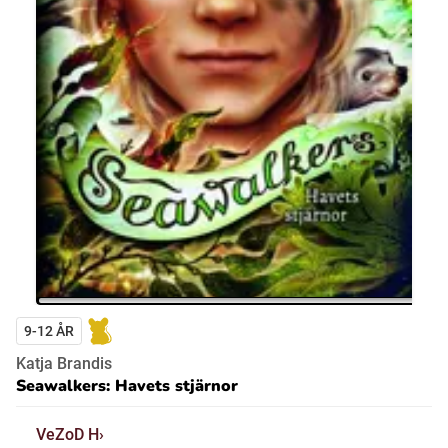
9-12 ÅR
Katja Brandis
Seawalkers: Havets stjärnor
VeZoD H