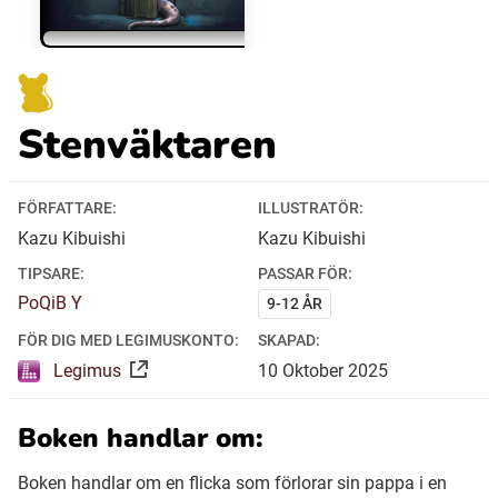
Ubmejesámiengiälla (Umesamiska)
Stenväktaren
Kaale (Romska)
Arli (Romska)
FÖRFATTARE:
ILLUSTRATÖR:
Kazu Kibuishi
Kazu Kibuishi
Resanderomani (Romska)
TIPSARE:
PASSAR FÖR:
PoQiB Y
9-12 ÅR
Kelderash (Romska)
FÖR DIG MED LEGIMUSKONTO:
SKAPAD:
Legimus
10
Oktober
2025
Lovari (Romska)
Boken handlar om:
Boken handlar om en flicka som förlorar sin pappa i en