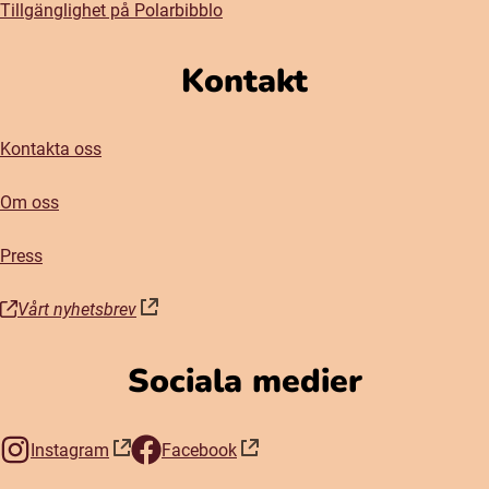
Tillgänglighet på Polarbibblo
Kontakt
Kontakta oss
Om oss
Press
Vårt nyhetsbrev
(öppnas i nytt fönster)
Sociala medier
Instagram
Facebook
(öppnas i nytt fönster)
(öppnas i nytt fönster)