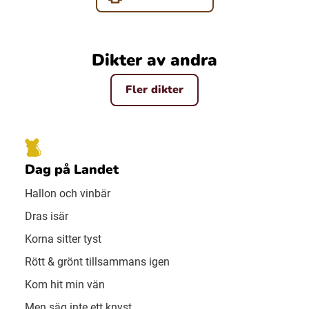
Dikter av andra
Fler dikter
Dag på Landet
Hallon och vinbär
Dras isär
Korna sitter tyst
Rött & grönt tillsammans igen
Kom hit min vän
Men säg inte ett knyst