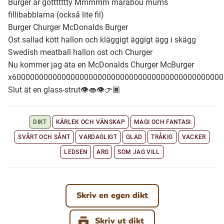
Burger är gottttttty Mmmmm marabou mums
fillibabblarna (också lite fil)
Burger Churger McDonalds Burger
Ubmejesámiengiälla (Umesamiska)
Ost sallad kött hallon och kläggigt äggigt ägg i skägg
Swedish meatball hallon ost och Churger
Kaale (Romska)
Nu kommer jag äta en McDonalds Churger McBurger
x60000000000000000000000000000000000000000000000
Arli (Romska)
Slut ät en glass-strut👁️👄👁️👉🏿
Resanderomani (Romska)
DIKT
KÄRLEK OCH VÄNSKAP
MAGI OCH FANTASI
SVÅRT OCH SÅNT
VARDAGLIGT
GLAD
TRÅKIG
VACKER
Kelderash (Romska)
LEDSEN
ARG
SOM JAG VILL
Lovari (Romska)
Skriv en egen dikt
Skriv ut dikt