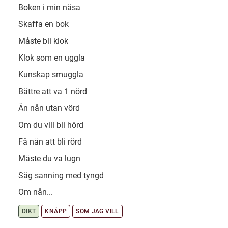
Boken i min näsa
Skaffa en bok
Måste bli klok
Klok som en uggla
Kunskap smuggla
Bättre att va 1 nörd
Än nån utan vörd
Om du vill bli hörd
Få nån att bli rörd
Måste du va lugn
Säg sanning med tyngd
Om nån...
DIKT
KNÄPP
SOM JAG VILL