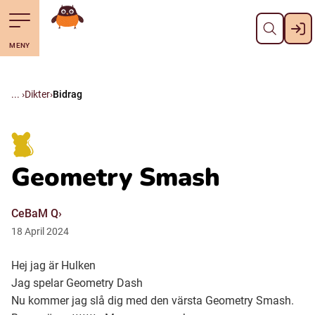
Stäng
Till navigering av sidans innehåll
Hoppa till sidans huvudinnehåll
Gå till startsidan
MENY
Svenska
Suomi (Finska)
Dikter
Bidrag
Meänkieli
Geometry Smash
Julevsámegiella (Lulesamiska)
CeBaM Q
Åarjelsaemiengïele (Sydsamiska)
18
April
2024
Hej jag är Hulken
Davvisámegiella (Nordsamiska)
Jag spelar Geometry Dash
Nu kommer jag slå dig med den värsta Geometry Smash.
Bidumsámegiella (Pitesamiska)