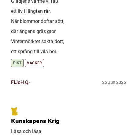
Glädjens värme vi fått
ett liv i längtan rår.
När blommor doftar sött,
där ängens gräs gror.
Vintermörkret sakta dött,
ett språng till vila bor.
DIKT
VACKER
FiJoH Q
25 Jun 2026
Kunskapens Krig
Läsa och läsa