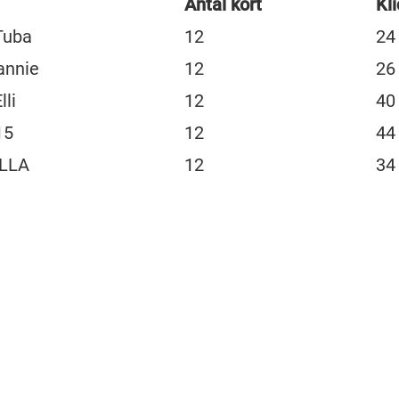
Antal kort
Kli
Tuba
12
24
annie
12
26
li
12
40
15
12
44
LLA
12
34