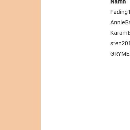
Namn
Fading
AnnieB
KaramEl
sten20
GRYME