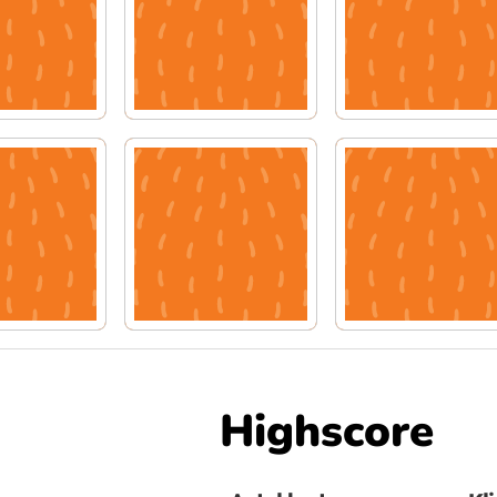
tända
kött
Highscore