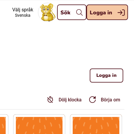
Stäng
Välj språk
Sök
Logga in
Svenska
Meänkieli
Davvisámegiella (Nordsamiska)
Kaale (Romska)
Logga in
Kelderash (Romska)
Dölj klocka
Börja om