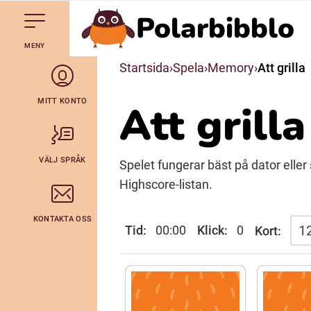
Polarbibblo
Till navigering av sidans innehåll
Hoppa till sidans huvudinnehåll
Gå till startsidan
MENY
Svenska
Startsida
Spela
Memory
Att grilla
Julevsámegiella (Lulesamiska)
MITT KONTO
Att grilla
Bidumsámegiella (Pitesamiska)
VÄLJ SPRÅK
Spelet fungerar bäst på dator eller
Arli (Romska)
Highscore-listan.
KONTAKTA OSS
Lovari (Romska)
Tid:
00:00
Klick:
0
Kort: