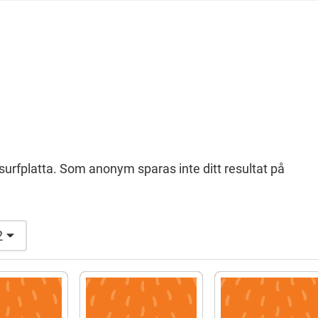
Suomi (Finska)
Åarjelsaemiengïele (Sydsamiska)
Ubmejesámiengiälla (Umesamiska)
 surfplatta. Som anonym sparas inte ditt resultat på
Resanderomani (Romska)