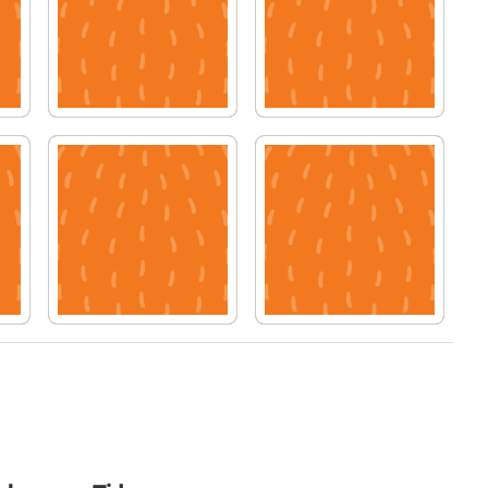
kol
korvpinne
ryker