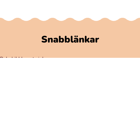
Snabblänkar
Polarbibblomaterial
Användare och regler
GDPR
Tillgänglighet på Polarbibblo
Kontakt