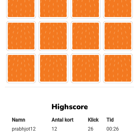
inkast
Ubmejesámiengiälla (Umesamiska)
Kaale (Romska)
visselpipa
vinna
Arli (Romska)
motståndar
hejaklack
förlora
e
Resanderomani (Romska)
Kelderash (Romska)
Highscore
Lovari (Romska)
Namn
Antal kort
Klick
Tid
prabhjot12
12
26
00:26