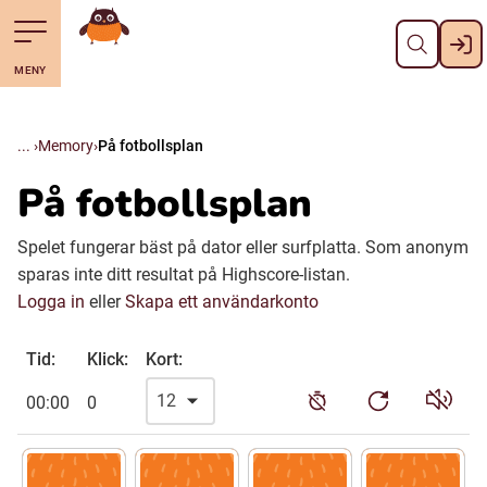
Stäng
Till navigering av sidans innehåll
Hoppa till sidans huvudinnehåll
Gå till startsidan
MENY
Svenska
Suomi (Finska)
Memory
På fotbollsplan
På fotbollsplan
Meänkieli
Spelet fungerar bäst på dator eller surfplatta. Som anonym
sparas inte ditt resultat på Highscore-listan.
Julevsámegiella (Lulesamiska)
Logga in
eller
Skapa ett användarkonto
Åarjelsaemiengïele (Sydsamiska)
Tid:
Klick:
Kort:
00:00
0
Davvisámegiella (Nordsamiska)
Bidumsámegiella (Pitesamiska)