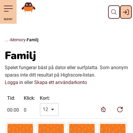
Stäng
Till navigering av sidans innehåll
Hoppa till sidans huvudinnehåll
Gå till startsidan
MENY
Svenska
Suomi (Finska)
Memory
Familj
Familj
Meänkieli
Spelet fungerar bäst på dator eller surfplatta. Som anonym
sparas inte ditt resultat på Highscore-listan.
Julevsámegiella (Lulesamiska)
Logga in
eller
Skapa ett användarkonto
Åarjelsaemiengïele (Sydsamiska)
Tid:
Klick:
Kort:
00:00
0
Davvisámegiella (Nordsamiska)
Bidumsámegiella (Pitesamiska)