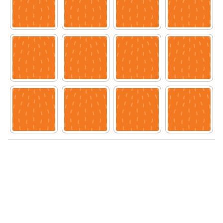
syskon
lillebror
lillebror
mormor
Ubmejesámiengiälla (Umesamiska)
Kaale (Romska)
storasyster
faster
mormor
storasyster
Arli (Romska)
tvilling
tvilling
faster
syskon
Resanderomani (Romska)
Kelderash (Romska)
Lovari (Romska)