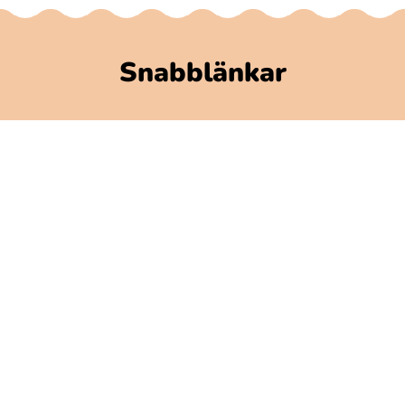
Snabblänkar
Polarbibblomaterial
Användare och regler
GDPR
Tillgänglighet på Polarbibblo
Kontakt
Kontakta oss