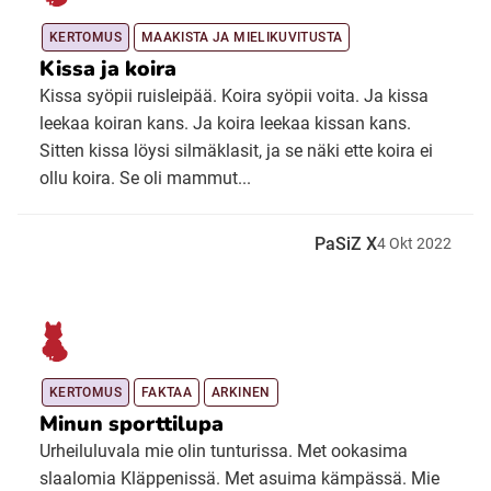
KERTOMUS
MAAKISTA JA MIELIKUVITUSTA
Kissa ja koira
Kissa syöpii ruisleipää. Koira syöpii voita. Ja kissa
leekaa koiran kans. Ja koira leekaa kissan kans.
Sitten kissa löysi silmäklasit, ja se näki ette koira ei
ollu koira. Se oli mammut...
PaSiZ X
4
Okt
2022
KERTOMUS
FAKTAA
ARKINEN
Minun sporttilupa
Urheiluluvala mie olin tunturissa. Met ookasima
slaalomia Kläppenissä. Met asuima kämpässä. Mie