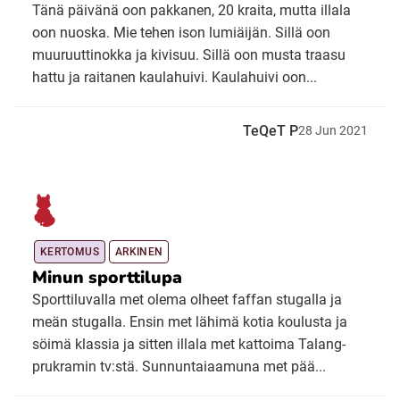
Tänä päivänä oon pakkanen, 20 kraita, mutta illala
oon nuoska. Mie tehen ison lumiäijän. Sillä oon
muuruuttinokka ja kivisuu. Sillä oon musta traasu
hattu ja raitanen kaulahuivi. Kaulahuivi oon...
TeQeT P
28
Jun
2021
KERTOMUS
ARKINEN
Minun sporttilupa
Sporttiluvalla met olema olheet faffan stugalla ja
meän stugalla. Ensin met lähimä kotia koulusta ja
söimä klassia ja sitten illala met kattoima Talang-
prukramin tv:stä. Sunnuntaiaamuna met pää...