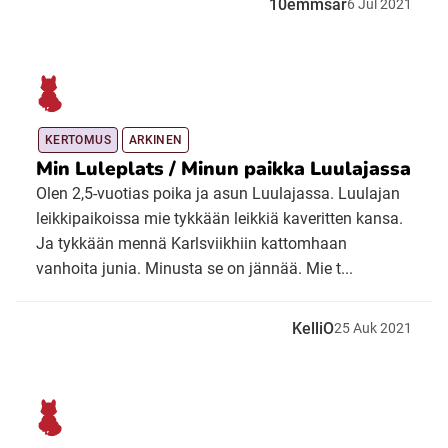
10emmsar
6
Jul
2021
KERTOMUS
ARKINEN
Min Luleplats / Minun paikka Luulajassa
Olen 2,5-vuotias poika ja asun Luulajassa. Luulajan
leikkipaikoissa mie tykkään leikkiä kaveritten kansa.
Ja tykkään mennä Karlsviikhiin kattomhaan
vanhoita junia. Minusta se on jännää. Mie t...
KelliO
25
Auk
2021