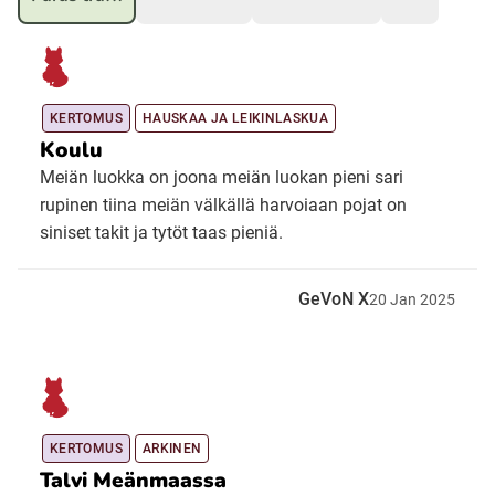
Ubmejesámiengiälla (Umesamiska)
KERTOMUS
HAUSKAA JA LEIKINLASKUA
Kaale (Romska)
Koulu
Meiän luokka on joona meiän luokan pieni sari
Arli (Romska)
rupinen tiina meiän välkällä harvoiaan pojat on
siniset takit ja tytöt taas pieniä.
Resanderomani (Romska)
GeVoN X
20
Jan
2025
Kelderash (Romska)
Lovari (Romska)
KERTOMUS
ARKINEN
Talvi Meänmaassa