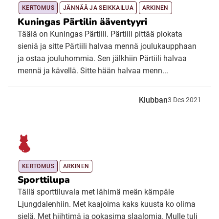
KERTOMUS
JÄNNÄÄ JA SEIKKAILUA
ARKINEN
Kuningas Pärtilin ääventyyri
Täälä on Kuningas Pärtiili. Pärtiili pittää plokata
sieniä ja sitte Pärtiili halvaa mennä joulukaupphaan
ja ostaa jouluhommia. Sen jälkhiin Pärtiili halvaa
mennä ja kävellä. Sitte hään halvaa menn...
Klubban
3
Des
2021
KERTOMUS
ARKINEN
Sporttilupa
Tällä sporttiluvala met lähimä meän kämpäle
Ljungdalenhiin. Met kaajoima kaks kuusta ko olima
sielä. Met hiihtimä ja ookasima slaalomia. Mulle tuli