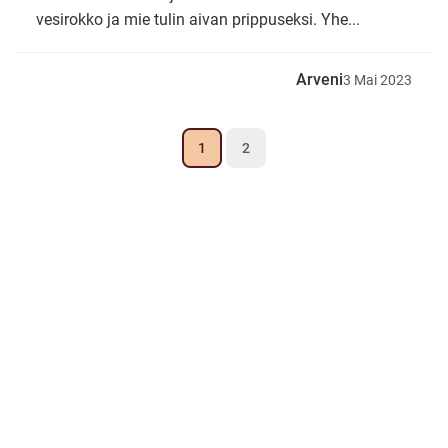
vesirokko ja mie tulin aivan prippuseksi. Yhe...
Arveni
3
Mai
2023
1
2