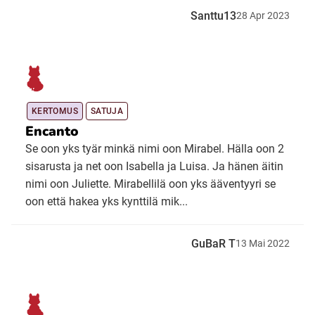
Santtu13
28
Apr
2023
KERTOMUS
SATUJA
Encanto
Se oon yks tyär minkä nimi oon Mirabel. Hälla oon 2
sisarusta ja net oon Isabella ja Luisa. Ja hänen äitin
nimi oon Juliette. Mirabellilä oon yks ääventyyri se
oon että hakea yks kynttilä mik...
GuBaR T
13
Mai
2022