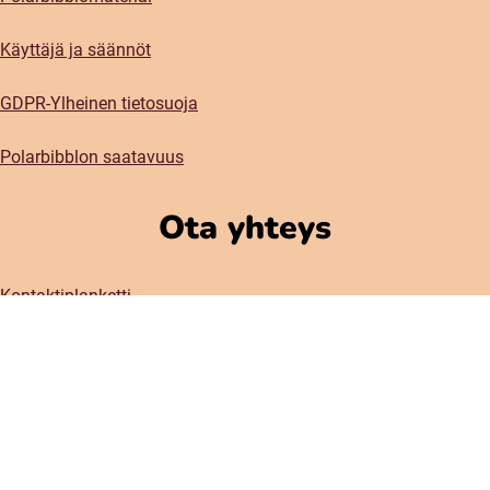
Käyttäjä ja säännöt
GDPR-Ylheinen tietosuoja
Polarbibblon saatavuus
Ota yhteys
Kontaktiplanketti
Prässi
Sosiaaliset meetiat
Instagram
Facebook