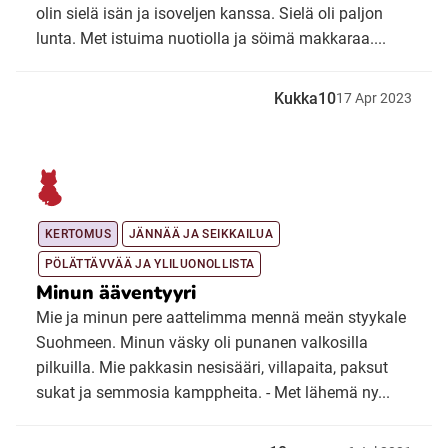
olin sielä isän ja isoveljen kanssa. Sielä oli paljon
lunta. Met istuima nuotiolla ja söimä makkaraa....
Kukka10
17
Apr
2023
KERTOMUS
JÄNNÄÄ JA SEIKKAILUA
PÖLÄTTÄVVÄÄ JA YLILUONOLLISTA
Minun ääventyyri
Mie ja minun pere aattelimma mennä meän styykale
Suohmeen. Minun väsky oli punanen valkosilla
pilkuilla. Mie pakkasin nesisääri, villapaita, paksut
sukat ja semmosia kamppheita. - Met lähemä ny...